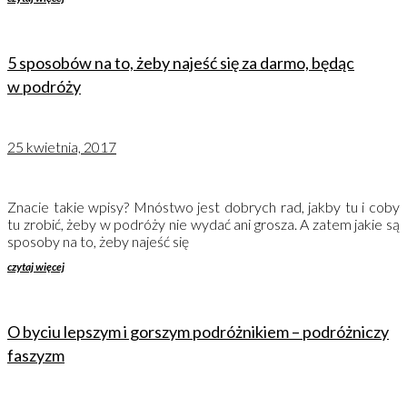
5 sposobów na to, żeby najeść się za darmo, będąc
w podróży
25 kwietnia, 2017
Znacie takie wpisy? Mnóstwo jest dobrych rad, jakby tu i coby
tu zrobić, żeby w podróży nie wydać ani grosza. A zatem jakie są
sposoby na to, żeby najeść się
czytaj więcej
O byciu lepszym i gorszym podróżnikiem – podróżniczy
faszyzm