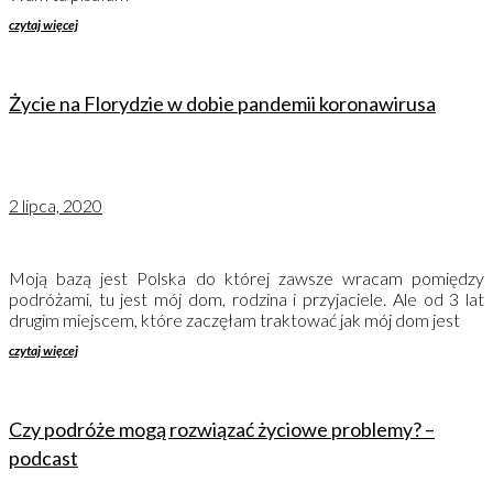
czytaj więcej
Życie na Florydzie w dobie pandemii koronawirusa
2 lipca, 2020
Moją bazą jest Polska do której zawsze wracam pomiędzy
podróżami, tu jest mój dom, rodzina i przyjaciele. Ale od 3 lat
drugim miejscem, które zaczęłam traktować jak mój dom jest
czytaj więcej
Czy podróże mogą rozwiązać życiowe problemy? –
podcast