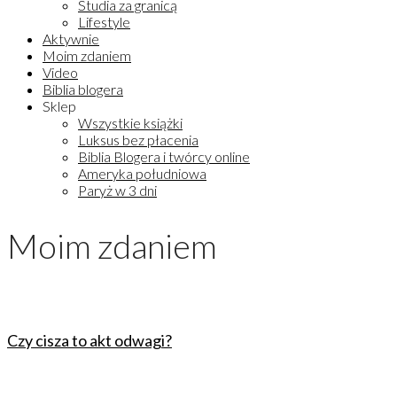
Studia za granicą
Lifestyle
Aktywnie
Moim zdaniem
Video
Biblia blogera
Sklep
Wszystkie książki
Luksus bez płacenia
Biblia Blogera i twórcy online
Ameryka południowa
Paryż w 3 dni
Moim zdaniem
Czy cisza to akt odwagi?