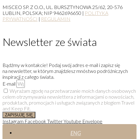
MISCEO SP. Z O.O., UL. BURSZTYNOWA 25/62, 20-576
LUBLIN, POLSKA; NIP 9462696650 |
POLITYKA
PRYWATNOŚCI
|
REGULAMIN
Newsletter ze świata
Bądźmy w kontakcie! Podaj swój adres e-mail i zapisz się
na newsletter, w którym znajdziesz mnóstwo podróżniczych
inspiracji z całego świata.
E-mail
Wyrażam zgodę na przetwarzanie moich danych osobowych
celem otrzymywania newslettera z informacjami o nowościach,
produktach, promocjach i usługach związanych z blogiem Travel
and Keep Fit.
ZAPISUJĘ SIĘ
Instagram
Facebook
Twitter
Youtube
Envelope
ENG