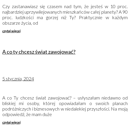
Czy zastanawiasz się czasem nad tym, że jesteś w 10 proc.
najbardziej uprzywilejowanych mieszkańców całej planety? A 90
proc. ludzkości ma gorzej niż Ty? Praktycznie w każdym
obszarze życia, od
czytaj więcej
A co ty chcesz świat zawojować?
5 stycznia, 2024
A co Ty chcesz świat zawojować? – usłyszałam niedawno od
bliskiej mi osoby, której opowiadałam o swoich planach
podróżniczych i biznesowych w niedalekiej przyszłości. Na moją
odpowiedź, że mam duże
czytaj więcej