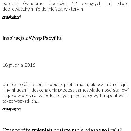
bardziej świadome podróże. 12 okrągłych lat, które
doprowadziły mnie do miejsca, w którym
czytaj więcej
Inspiracja z Wysp Pacyfiku
18 grudnia, 2016
Umiejętność radzenia sobie z problemami, ulepszania relacji z
innymi ludźmi i doskonalenia procesu samoświadomości stanowi
niejako złoty gral współczesnych psychologów, terapeutów, a
także wszystkich...
czytaj więcej
Czy podróże zmieniają postrzeganie własnego kraju?