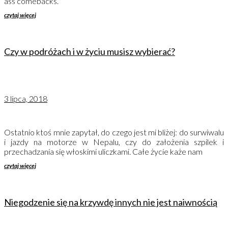
ass comebacks.
czytaj więcej
Czy w podróżach i w życiu musisz wybierać?
3 lipca, 2018
Ostatnio ktoś mnie zapytał, do czego jest mi bliżej: do surwiwalu
i jazdy na motorze w Nepalu, czy do założenia szpilek i
przechadzania się włoskimi uliczkami. Całe życie każe nam
czytaj więcej
Niegodzenie się na krzywdę innych nie jest naiwnością