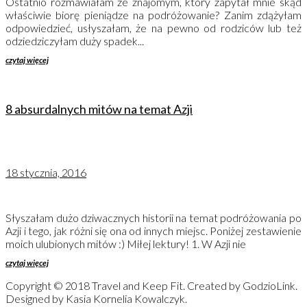
Ostatnio rozmawiałam ze znajomym, który zapytał mnie skąd
właściwie biorę pieniądze na podróżowanie? Zanim zdążyłam
odpowiedzieć, usłyszałam, że na pewno od rodziców lub też
odziedziczyłam duży spadek...
czytaj więcej
8 absurdalnych mitów na temat Azji
18 stycznia, 2016
Słyszałam dużo dziwacznych historii na temat podróżowania po
Azji i tego, jak różni się ona od innych miejsc. Poniżej zestawienie
moich ulubionych mitów :) Miłej lektury! 1. W Azji nie
czytaj więcej
Copyright © 2018 Travel and Keep Fit. Created by GodzioLink.
Designed by Kasia Kornelia Kowalczyk.