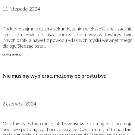
11 listopada, 2024
Podobno zajmuje cztery sekundy, zanim większość z nas zacznie
czuć się nieswojo z ciszą podczas rozmowy, w towarzystwie
innych osób, a nawet z powodu własnych myśli i wewnętrznego
dialogu.Siedząc osta...
czytaj więcej
Nie musimy wybierać, możemy po prostu być
2 czerwca, 2024
Ostatnio zapytano mnie, jak to właściwie ze mną jest, bo moje
podróże potrafią być bardzo skrajne. Czy zatem „ja” to bardziej
moje survivalowe wyprawy na motorze do Nepalu, czy jednak