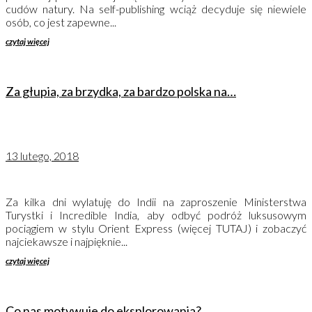
cudów natury. Na self-publishing wciąż decyduje się niewiele
osób, co jest zapewne...
czytaj więcej
Za głupia, za brzydka, za bardzo polska na…
13 lutego, 2018
Za kilka dni wylatuję do Indii na zaproszenie Ministerstwa
Turystki i Incredible India, aby odbyć podróż luksusowym
pociągiem w stylu Orient Express (więcej TUTAJ) i zobaczyć
najciekawsze i najpięknie...
czytaj więcej
Co nas motywuje do eksplorowania?