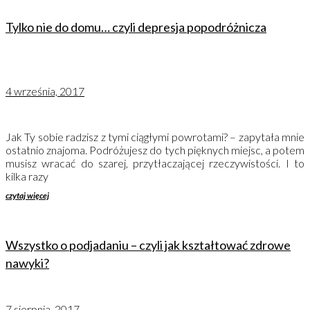
Tylko nie do domu… czyli depresja popodróżnicza
4 września, 2017
Jak Ty sobie radzisz z tymi ciągłymi powrotami? – zapytała mnie
ostatnio znajoma. Podróżujesz do tych pięknych miejsc, a potem
musisz wracać do szarej, przytłaczającej rzeczywistości. I to
kilka razy
czytaj więcej
Wszystko o podjadaniu – czyli jak kształtować zdrowe
nawyki?
7 sierpnia, 2017