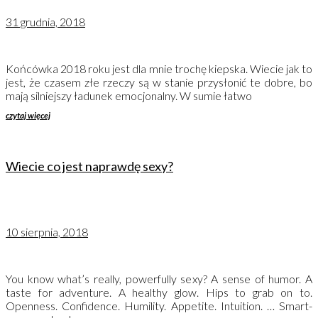
31 grudnia, 2018
Końcówka 2018 roku jest dla mnie trochę kiepska. Wiecie jak to
jest, że czasem złe rzeczy są w stanie przysłonić te dobre, bo
mają silniejszy ładunek emocjonalny. W sumie łatwo
czytaj więcej
Wiecie co jest naprawdę sexy?
10 sierpnia, 2018
You know what’s really, powerfully sexy? A sense of humor. A
taste for adventure. A healthy glow. Hips to grab on to.
Openness. Confidence. Humility. Appetite. Intuition. … Smart-