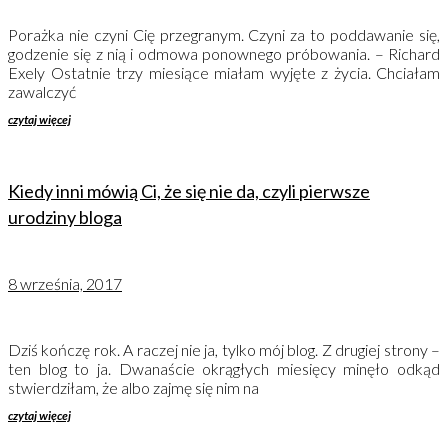
Porażka nie czyni Cię przegranym. Czyni za to poddawanie się,
godzenie się z nią i odmowa ponownego próbowania. – Richard
Exely Ostatnie trzy miesiące miałam wyjęte z życia. Chciałam
zawalczyć
czytaj więcej
Kiedy inni mówią Ci, że się nie da, czyli pierwsze
urodziny bloga
8 września, 2017
Dziś kończę rok. A raczej nie ja, tylko mój blog. Z drugiej strony –
ten blog to ja. Dwanaście okrągłych miesięcy minęło odkąd
stwierdziłam, że albo zajmę się nim na
czytaj więcej