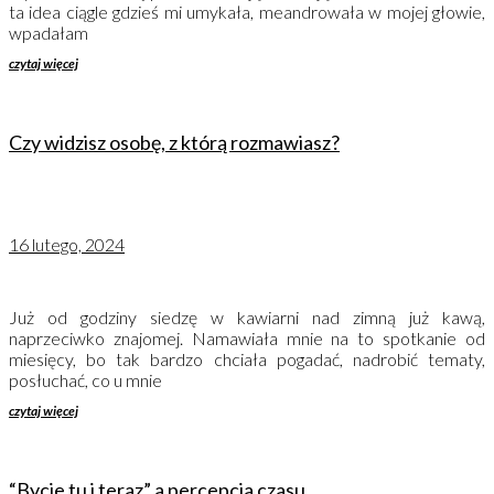
ta idea ciągle gdzieś mi umykała, meandrowała w mojej głowie,
wpadałam
czytaj więcej
Czy widzisz osobę, z którą rozmawiasz?
16 lutego, 2024
Już od godziny siedzę w kawiarni nad zimną już kawą,
naprzeciwko znajomej. Namawiała mnie na to spotkanie od
miesięcy, bo tak bardzo chciała pogadać, nadrobić tematy,
posłuchać, co u mnie
czytaj więcej
“Bycie tu i teraz” a percepcja czasu