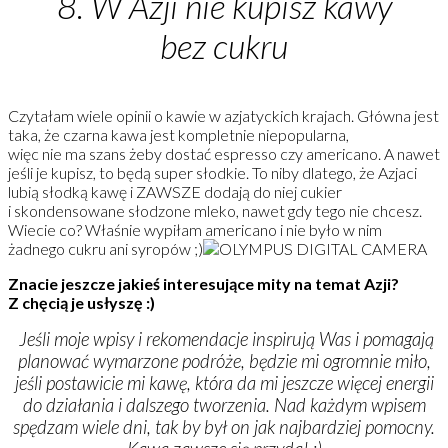
8. W Azji nie kupisz kawy
bez cukru
Czytałam wiele opinii o kawie w azjatyckich krajach. Główna jest
taka, że czarna kawa jest kompletnie niepopularna,
więc nie ma szans żeby dostać espresso czy americano. A nawet
jeśli je kupisz, to będą super słodkie. To niby dlatego, że Azjaci
lubią słodką kawę i ZAWSZE dodają do niej cukier
i skondensowane słodzone mleko, nawet gdy tego nie chcesz.
Wiecie co? Właśnie wypiłam americano i nie było w nim
żadnego cukru ani syropów ;)
Znacie jeszcze jakieś interesujące mity na temat Azji?
Z chęcią je usłyszę :)
Jeśli moje wpisy i rekomendacje inspirują Was i pomagają
planować wymarzone podróże, będzie mi ogromnie miło,
jeśli postawicie mi kawę, która da mi jeszcze więcej energii
do działania i dalszego tworzenia. Nad każdym wpisem
spędzam wiele dni, tak by był on jak najbardziej pomocny.