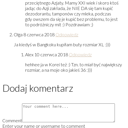
przeciętnego Azjaty. Mamy XXI wiek i skoro ktoś
jadąc do Azji zakłada, że NIE DA się tam kupić
dezodorantu, tamponów czy mleka, podczas
gdy owszem da się je kupić bez problemu, to jest
to podróżniczy mit :) Pozdrawiam ;)
Olga
8 czerwca 2018
Odpowiedz
Ja kiedyś w Bangkoku kupiłam buty rozmiar XL :)))
Alex
10 czerwca 2018
Odpowiedz
hehhee ja w Korei też :) Tzn. to miał być największy
rozmiar, a na moje oko jakieś 36 :)))
Dodaj komentarz
Comment
Enter your name or username to comment