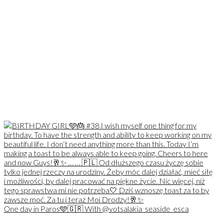
One day in Paros🩵🇬🇷 With @votsalakia_seaside_esca