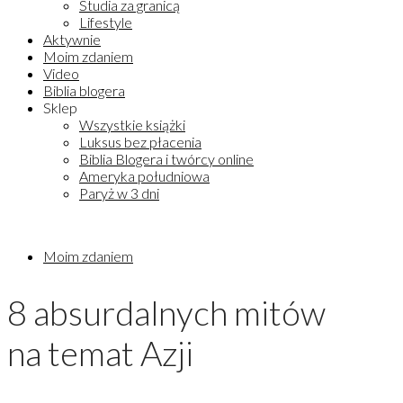
Studia za granicą
Lifestyle
Aktywnie
Moim zdaniem
Video
Biblia blogera
Sklep
Wszystkie książki
Luksus bez płacenia
Biblia Blogera i twórcy online
Ameryka południowa
Paryż w 3 dni
Moim zdaniem
8 absurdalnych mitów
na temat Azji