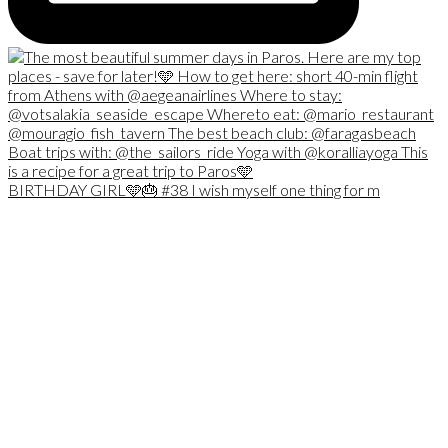
BIRTHDAY GIRL🩵🎂 #38 I wish myself one thing for m