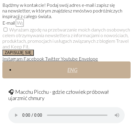
Bądźmy w kontakcie! Podaj swój adres e-mail i zapisz się
na newsletter, w którym znajdziesz mnóstwo podróżniczych
inspiracji z całego świata.
E-mail
Wyrażam zgodę na przetwarzanie moich danych osobowych
celem otrzymywania newslettera z informacjami o nowościach,
produktach, promocjach i usługach związanych z blogiem Travel
and Keep Fit.
ZAPISUJĘ SIĘ
Instagram
Facebook
Twitter
Youtube
Envelope
ENG
🎧 Macchu Picchu - gdzie człowiek próbował
ujarzmić chmury