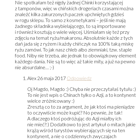
Nie spotkałam też nigdy żadnej Chinki korzystającej
z tamponów, więc w chińskich drogeriach czasami można
znaleźć kilka zakurzonych paczek upchniętych gdzieś
w rogu sklepu. To samo z kosmetykami – jeśli nie mają
żadnego składnika wybielającego, to są importowane
i również kosztują o wiele więcej. Uśmiałam się też przy
zdjęciu na temat ryżu/makaronu. Absolutnie każde z tych
dań jada się z ryżem i każdy chińczyk na 100% taką miskę
ryżu zamówi. To jak nasz chleb albo ziemniaki, tzw. staple
food. Niby nie trzeba, ale jednak to obowiązkowy element
każdego dania. Nie są to więc aż takie mity, a już na pewno
nie absurdalne… ;-)
Alex
26 maja 2017
Odpowiedz
Oj Magdo, Magdo :) Chyba nie przeczytałaś tytułu :)
To nie jest wpis o Chinach tylko o Azji, a to kontynent
wielce zróżnicowany :)
Zresztą co to za argument, że jak ktoś ma pieniądze
to oczywiście może kupić? No pewnie, że tak!
A dlaczego ktoś podróżując do Azji miałby ich
nie mieć?:) Dodatkowo to jest artykuł o mitach jakie
krążą wśród turystów wybierających się na ten
kontynent, a nie o codziennych zwyczajach