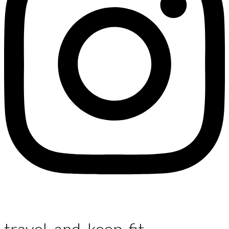
travel_and_keep_fit