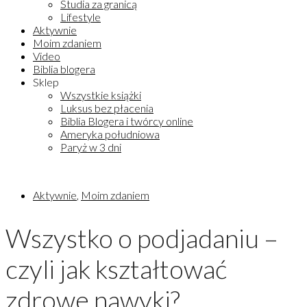
Studia za granicą
Lifestyle
Aktywnie
Moim zdaniem
Video
Biblia blogera
Sklep
Wszystkie książki
Luksus bez płacenia
Biblia Blogera i twórcy online
Ameryka południowa
Paryż w 3 dni
Aktywnie
,
Moim zdaniem
Wszystko o podjadaniu –
czyli jak kształtować
zdrowe nawyki?