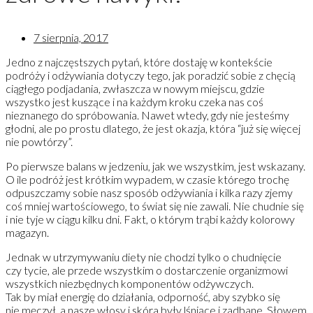
7 sierpnia, 2017
Jedno z najczęstszych pytań, które dostaję w kontekście
podróży i odżywiania dotyczy tego, jak poradzić sobie z chęcią
ciągłego podjadania, zwłaszcza w nowym miejscu, gdzie
wszystko jest kuszące i na każdym kroku czeka nas coś
nieznanego do spróbowania. Nawet wtedy, gdy nie jesteśmy
głodni, ale po prostu dlatego, że jest okazja, która “już się więcej
nie powtórzy”.
Po pierwsze balans w jedzeniu, jak we wszystkim, jest wskazany.
O ile podróż jest krótkim wypadem, w czasie którego trochę
odpuszczamy sobie nasz sposób odżywiania i kilka razy zjemy
coś mniej wartościowego, to świat się nie zawali. Nie chudnie się
i nie tyje w ciągu kilku dni. Fakt, o którym trąbi każdy kolorowy
magazyn.
Jednak w utrzymywaniu diety nie chodzi tylko o chudnięcie
czy tycie, ale przede wszystkim o dostarczenie organizmowi
wszystkich niezbędnych komponentów odżywczych.
Tak by miał energię do działania, odporność, aby szybko się
nie męczył, a nasze włosy i skóra były lśniące i zadbane. Słowem