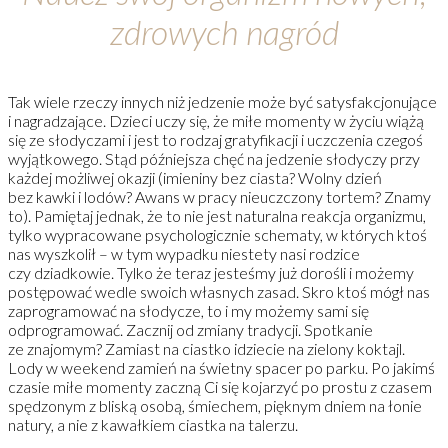
zdrowych nagród
Tak wiele rzeczy innych niż jedzenie może być satysfakcjonujące
i nagradzające. Dzieci uczy się, że miłe momenty w życiu wiążą
się ze słodyczami i jest to rodzaj gratyfikacji i uczczenia czegoś
wyjątkowego. Stąd późniejsza chęć na jedzenie słodyczy przy
każdej możliwej okazji (imieniny bez ciasta? Wolny dzień
bez kawki i lodów? Awans w pracy nieuczczony tortem? Znamy
to). Pamiętaj jednak, że to nie jest naturalna reakcja organizmu,
tylko wypracowane psychologicznie schematy, w których ktoś
nas wyszkolił – w tym wypadku niestety nasi rodzice
czy dziadkowie. Tylko że teraz jesteśmy już dorośli i możemy
postępować wedle swoich własnych zasad. Skro ktoś mógł nas
zaprogramować na słodycze, to i my możemy sami się
odprogramować. Zacznij od zmiany tradycji. Spotkanie
ze znajomym? Zamiast na ciastko idziecie na zielony koktajl.
Lody w weekend zamień na świetny spacer po parku. Po jakimś
czasie miłe momenty zaczną Ci się kojarzyć po prostu z czasem
spędzonym z bliską osobą, śmiechem, pięknym dniem na łonie
natury, a nie z kawałkiem ciastka na talerzu.