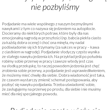
nie pozbyliśmy
Podjadanie ma wiele wspólnego z naszym bezmyślnymi
nawykami i z tym co nazywa się jedzeniem na autopilocie.
Docieramy do niektórych potraw, które były dla nas
emocjonalną nagrodą w przeszłości (np. babcia piekła ciasto
za każdą dobra ocenę) i choć ona minęła, my nadal
podświadomie się ich trzymamy (za sukces w pracy – kawa
z ciastkiem w nagrodę). Podjadanie słodyczy często wynika
ze stałego nawyku jedzenia ich. Na przykład jeśli po południu
robimy sobie przerwę w pracy i zawsze wtedy jest czas
na słodką przekąskę, to raczej powodem jedzenia jest chęć
zrobienia sobie przerwy, a podjadanie jest usprawiedliwieniem,
że możemy mieć chwilę dla siebie. Dobra wiadomość jest taka,
że czasem wystarczy zmienić schemat postępowania, aby
pozbyć się nawyku podjadania. Trzeba uświadomić sobie,
że zasługujemy na przerwę po prostu, dla siebie i nie musimy
mieć dla niej specjalnego powodu.