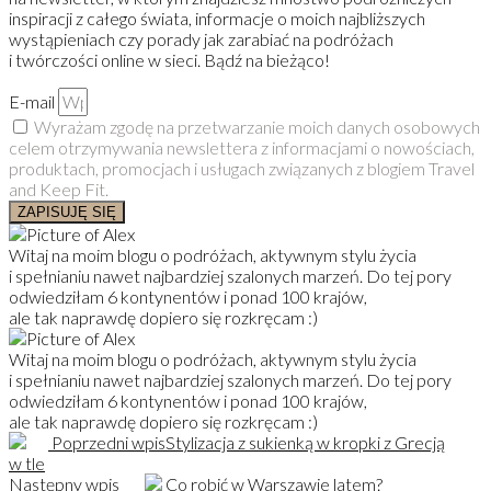
inspiracji z całego świata, informacje o moich najbliższych
wystąpieniach czy porady jak zarabiać na podróżach
i twórczości online w sieci. Bądź na bieżąco!
E-mail
Wyrażam zgodę na przetwarzanie moich danych osobowych
celem otrzymywania newslettera z informacjami o nowościach,
produktach, promocjach i usługach związanych z blogiem Travel
and Keep Fit.
ZAPISUJĘ SIĘ
Witaj na moim blogu o podróżach, aktywnym stylu życia
i spełnianiu nawet najbardziej szalonych marzeń. Do tej pory
odwiedziłam 6 kontynentów i ponad 100 krajów,
ale tak naprawdę dopiero się rozkręcam :)
Witaj na moim blogu o podróżach, aktywnym stylu życia
i spełnianiu nawet najbardziej szalonych marzeń. Do tej pory
odwiedziłam 6 kontynentów i ponad 100 krajów,
ale tak naprawdę dopiero się rozkręcam :)
Poprzedni wpis
Stylizacja z sukienką w kropki z Grecją
w tle
Następny wpis
Co robić w Warszawie latem?