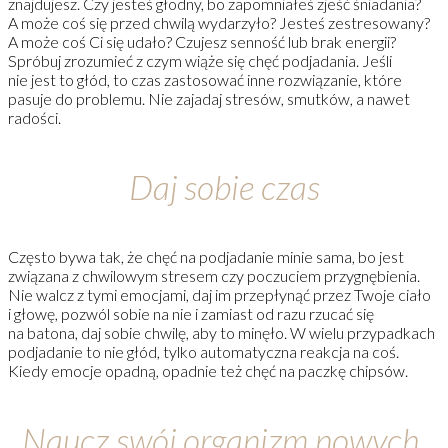
znajdujesz. Czy jesteś głodny, bo zapomniałeś zjeść śniadania?
A może coś się przed chwilą wydarzyło? Jesteś zestresowany?
A może coś Ci się udało? Czujesz senność lub brak energii?
Spróbuj zrozumieć z czym wiąże się chęć podjadania. Jeśli
nie jest to głód, to czas zastosować inne rozwiązanie, które
pasuje do problemu. Nie zajadaj stresów, smutków, a nawet
radości.
Daj sobie czas
Często bywa tak, że chęć na podjadanie minie sama, bo jest
związana z chwilowym stresem czy poczuciem przygnębienia.
Nie walcz z tymi emocjami, daj im przepłynąć przez Twoje ciało
i głowę, pozwól sobie na nie i zamiast od razu rzucać się
na batona, daj sobie chwilę, aby to minęło. W wielu przypadkach
podjadanie to nie głód, tylko automatyczna reakcja na coś.
Kiedy emocje opadną, opadnie też chęć na paczkę chipsów.
Naucz swój organizm nowych,