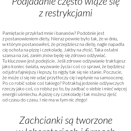
Podjadanie często wiąże się
z restrykcjami
Pamiętacie przykład mnie i bananów? Podobnie jest
z postanowieniem diety. Nieraz pewnie było tak, że w dniu,
w którym postanowiłeś, że przejdziesz na dietę, nagle napadła
cię ochota na pizzę i czekoladę. Jakby na złość. Taka ostatni
szansa na zaś, zanim znów będę się zdrowo odżywiać.
Tu kluczowe jest podejście. Jeśli zdrowe odżywianie traktujesz
jako koniec świata, wyzwanie życia i coś co sprawi, że będziesz
od jutra fajniejszy i lepszy, to nigdy tak się nie stanie. Poczucie,
że może ci się nie udać przytłoczy cię i wpłynie na samoocenę.
Po co robić sobie coś takiego? Potraktuj jedzenie odżywczych
rzeczy jako coś, co robisz po to, by zadbać o siebie i mieć więcej
energii i uśmiechu. A pizzę czy czekoladę i tak możesz zjeść
od czasu do czasu. I nie ma w tym nic złego!
Zachcianki są tworzone