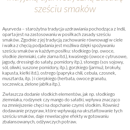
sześciu smaków
Ayurveda – starożytna tradycja uzdrawiania pochodząca z Indii,
oparta jest na zastosowaniu w posiłkach zasady sześciu
smaków. Zgodnie z jej tradycją zachowanie równowagi w ciele
i walka z chęcią podjadania jest możliwa dzięki spożywaniu
sześciu smaków w każdym posiłku: słodkiego (np. owoce,
słodkie ziemniaki, całe ziarna itd.), kwaśnego (owoce cytrusowe,
jagody, dressingi do sałaty, pomidory itp.), słonego (sos sojowy,
sól, oliwki, suszone pomidory, itp.), gorzkiego (jarmuż, brokuły,
kapusta, kiełki itd.), ostrego (papryka chili, cebula, czosnek,
musztarda, itp. ) i cierpkiego (herbata, owoce granatu,
soczewica, zielone jabłka itp.).
Zwłaszcza dodanie słodkich elementów, jak np. słodkiego
ziemniaka, rodzynek czy mango do sałatki, wpływa znacząco
na zmniejszenie chęci na dopchanie czymś słodkim. Również
dodawanie przypraw, które wpływają na ukształtowanie tych
sześciu smaków, daje rewelacyjne efekty w gotowaniu
zbalansowanych, odżywczych potraw.