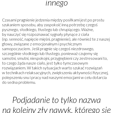
innego
Czasami pragnienie jedzenia między posiłkami jest po prostu
szukaniem sposobu, aby zaspokoić inną potrzebę czegoś
pysznego, słodkiego, tłustego lub chrupiącego. Ważne,
by nauczyć się rozpoznawać sygnały płynące z ciała
(np. senność, napięcie mięśni, pragnienie), ale również te z naszej
głowy, związane z emocjonalnym i psychicznym
samopoczuciem. Jeśli pragnie się czegoś niezdrowego,
szczególnie słodkiego lub tłustego, ponieważ czujemy się
samotni, smutni, niespokojni, przygnębieni czy zestresowani to,
to czego żąda nasze ciało, jest tylko tymczasowym
rozwiązaniem. W takich sytuacjach warto szukać rozwiązań
w technikach relaksacyjnych, zwiększeniu aktywności fizycznej,
polepszeniu snu i pracy nad naszymi emocjami w celu dotarcia
do sedna problemu.
Podjadanie to tylko nazwa
na kolejny zły nawyk, którego się