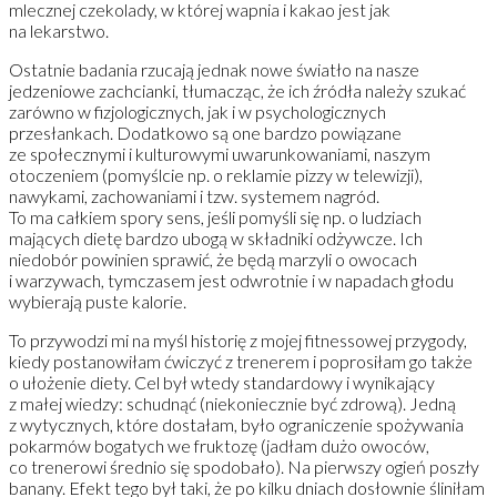
mlecznej czekolady, w której wapnia i kakao jest jak
na lekarstwo.
Ostatnie badania rzucają jednak nowe światło na nasze
jedzeniowe zachcianki, tłumacząc, że ich źródła należy szukać
zarówno w fizjologicznych, jak i w psychologicznych
przesłankach. Dodatkowo są one bardzo powiązane
ze społecznymi i kulturowymi uwarunkowaniami, naszym
otoczeniem (pomyślcie np. o reklamie pizzy w telewizji),
nawykami, zachowaniami i tzw. systemem nagród.
To ma całkiem spory sens, jeśli pomyśli się np. o ludziach
mających dietę bardzo ubogą w składniki odżywcze. Ich
niedobór powinien sprawić, że będą marzyli o owocach
i warzywach, tymczasem jest odwrotnie i w napadach głodu
wybierają puste kalorie.
To przywodzi mi na myśl historię z mojej fitnessowej przygody,
kiedy postanowiłam ćwiczyć z trenerem i poprosiłam go także
o ułożenie diety. Cel był wtedy standardowy i wynikający
z małej wiedzy: schudnąć (niekoniecznie być zdrową). Jedną
z wytycznych, które dostałam, było ograniczenie spożywania
pokarmów bogatych we fruktozę (jadłam dużo owoców,
co trenerowi średnio się spodobało). Na pierwszy ogień poszły
banany. Efekt tego był taki, że po kilku dniach dosłownie śliniłam