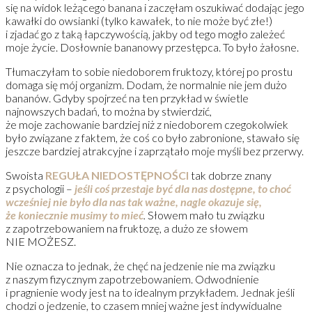
się na widok leżącego banana i zaczęłam oszukiwać dodając jego
kawałki do owsianki (tylko kawałek, to nie może być złe!)
i zjadać go z taką łapczywością, jakby od tego mogło zależeć
moje życie. Dosłownie bananowy przestępca. To było żałosne.
Tłumaczyłam to sobie niedoborem fruktozy, której po prostu
domaga się mój organizm. Dodam, że normalnie nie jem dużo
bananów. Gdyby spojrzeć na ten przykład w świetle
najnowszych badań, to można by stwierdzić,
że moje zachowanie bardziej niż z niedoborem czegokolwiek
było związane z faktem, że coś co było zabronione, stawało się
jeszcze bardziej atrakcyjne i zaprzątało moje myśli bez przerwy.
Swoista
REGUŁA NIEDOSTĘPNOŚCI
tak dobrze znany
z psychologii –
jeśli coś przestaje być dla nas dostępne, to choć
wcześniej nie było dla nas tak ważne, nagle okazuje się,
że koniecznie musimy to mieć
.
Słowem mało tu związku
z zapotrzebowaniem na fruktozę, a dużo ze słowem
NIE MOŻESZ.
Nie oznacza to jednak, że chęć na jedzenie nie ma związku
z naszym fizycznym zapotrzebowaniem. Odwodnienie
i pragnienie wody jest na to idealnym przykładem. Jednak jeśli
chodzi o jedzenie, to czasem mniej ważne jest indywidualne