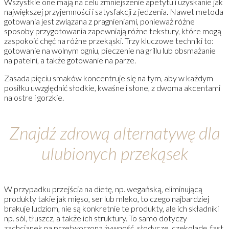
Wszystkie one mają na celu zmniejszenie apetytu i uzyskanie jak
największej przyjemności i satysfakcji z jedzenia. Nawet metoda
gotowania jest związana z pragnieniami, ponieważ różne
sposoby przygotowania zapewniają różne tekstury, które mogą
zaspokoić chęć na różne przekąski. Trzy kluczowe techniki to:
gotowanie na wolnym ogniu, pieczenie na grillu lub obsmażanie
na patelni, a także gotowanie na parze.
Zasada pięciu smaków koncentruje się na tym, aby w każdym
posiłku uwzględnić słodkie, kwaśne i słone, z dwoma akcentami
na ostre i gorzkie.
Znajdź zdrową alternatywę dla
ulubionych przekąsek
W przypadku przejścia na dietę, np. wegańską, eliminującą
produkty takie jak mięso, ser lub mleko, to czego najbardziej
brakuje ludziom, nie są konkretnie te produkty, ale ich składniki
np. sól, tłuszcz, a także ich struktury. To samo dotyczy
zachcianek na przetworzoną żywność, słodycze, czekoladę, fast