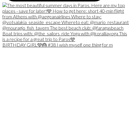
BIRTHDAY GIRL🩵🎂 #38 I wish myself one thing for m