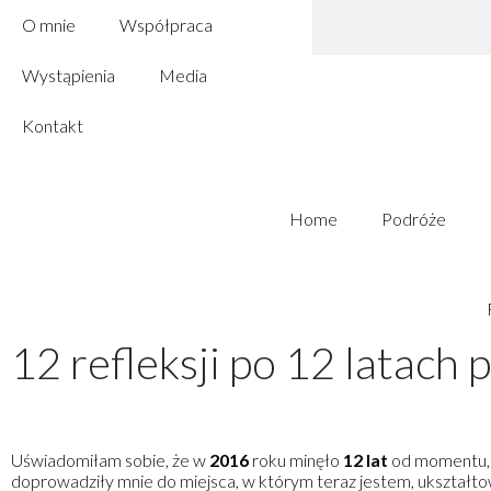
O mnie
Współpraca
Wystąpienia
Media
Kontakt
Home
Podróże
12 refleksji po 12 latach
Uświadomiłam sobie, że w
2016
roku minęło
12 lat
od momentu, k
doprowadziły mnie do miejsca, w którym teraz jestem, ukształto