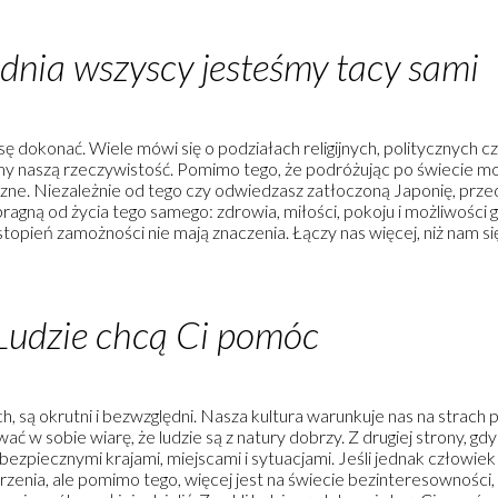
 dnia wszyscy jesteśmy tacy sami
sę dokonać. Wiele mówi się o podziałach religijnych, politycznych 
gamy naszą rzeczywistość. Pomimo tego, że podróżując po świecie 
ne. Niezależnie od tego czy odwiedzasz zatłoczoną Japonię, przedm
agną od życia tego samego: zdrowia, miłości, pokoju i możliwości g
y stopień zamożności nie mają znaczenia. Łączy nas więcej, niż nam s
 Ludzie chcą Ci pomóc
 są okrutni i bezwzględni. Nasza kultura warunkuje nas na strach pr
ać w sobie wiarę, że ludzie są z natury dobrzy. Z drugiej strony, gdy
ebezpiecznymi krajami, miejscami i sytuacjami. Jeśli jednak człowie
zenia, ale pomimo tego, więcej jest na świecie bezinteresowności, 