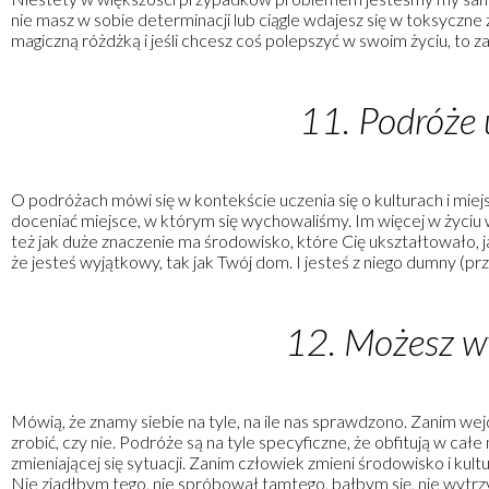
nie masz w sobie determinacji lub ciągle wdajesz się w toksyczne 
magiczną różdżką i jeśli chcesz coś polepszyć w swoim życiu, to za
11. Podróże 
O podróżach mówi się w kontekście uczenia się o kulturach i miej
doceniać miejsce, w którym się wychowaliśmy. Im więcej w życiu w
też jak duże znaczenie ma środowisko, które Cię ukształtowało, jak
że jesteś wyjątkowy, tak jak Twój dom. I jesteś z niego dumny (pr
12. Możesz wy
Mówią, że znamy siebie na tyle, na ile nas sprawdzono. Zanim wejd
zrobić, czy nie. Podróże są na tyle specyficzne, że obfitują w c
zmieniającej się sytuacji. Zanim człowiek zmieni środowisko i kul
Nie zjadłbym tego, nie spróbował tamtego, bałbym się, nie wytrzym