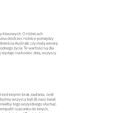
czy klasowych. O różnicach
można dostrzec różnice pomiędzy
ieścia Australii, czy małą wioskę
odnego życia. Te wartości są dla
ię wydaje i na koniec dnia, wszyscy
zed innymi i brak zaufania. Jeśli
byśmy wszyscy byli źli, nasz świat
k miałby tego wszystkiego słuchać,
empatii i szacunku do innych.