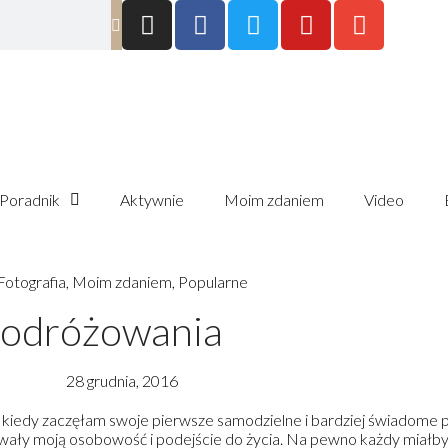
Poradnik
Aktywnie
Moim zdaniem
Video
Fotografia
,
Moim zdaniem
,
Popularne
 podróżowania
28 grudnia, 2016
iedy zaczęłam swoje pierwsze samodzielne i bardziej świadome po
wały moją osobowość i podejście do życia. Na pewno każdy miałby