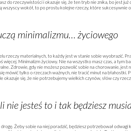
sz do rzeczywistości i okazuje się, że ten tryb nie znika, bo jest ju
 wszyscy wokół, to po prostu kolejne rzeczy, które sukcesywnie o
 uczą minimalizmu… życiowego
elu rzeczy materialnych, to każdy jest w stanie sobie wyobrazić. P
coś więcej. Minimalizm życiowy. Nie na wszystko masz czas, a tym b
uwalne. Zdrowie, gdy nie możesz pozwolić sobie na chorowanie, jest
się mówić tylko o rzeczach ważnych, nie tracić minut na błahostki.
gle okazuje się, że nie potrzebujemy wielkich czynów, słów czy rzec
 nie jesteś to i tak będziesz musi
w drogę. Żeby sobie na niej poradzić, będziesz potrzebował odwagi