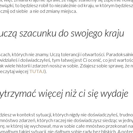
związki, to będziesz robił to niezależnie od kraju, w którym będzies
cznij od siebie a nie od zmiany miejsca.
uczą szacunku do swojego kraju
scach, których nie znamy. Uczą tolerancji i otwartości. Paradoksal
idziałeś i doświadczyłeś, tym łatwej jest Ci ocenić, co jest warto
 wiele historii i zdarzeń nosisz w sobie. Zdajesz sobie sprawę, że n
zeczytaj więcej
TUTAJ
).
trzymać więcej niż ci się wydaje
ziesz w kontekst sytuacji, których nigdy nie doświadczyłeś, trudno 
ałe mnóstwo zdarzeń, których raczej nie doświadczysz siedząc w jed
turę, w której się wychował, ma w sobie całe mnóstwo przekonań na 
ałbym takiej sytuacji, nie dałbym sobie rady bez bliskich. A potem j