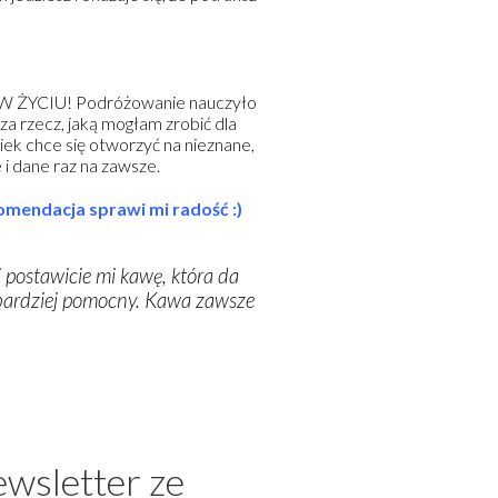
DY W ŻYCIU! Podróżowanie nauczyło
za rzecz, jaką mogłam zrobić dla
iek chce się otworzyć na nieznane,
 i dane raz na zawsze.
komendacja sprawi mi radość :)
 postawicie mi kawę, która da
ajbardziej pomocny. Kawa zawsze
wsletter ze