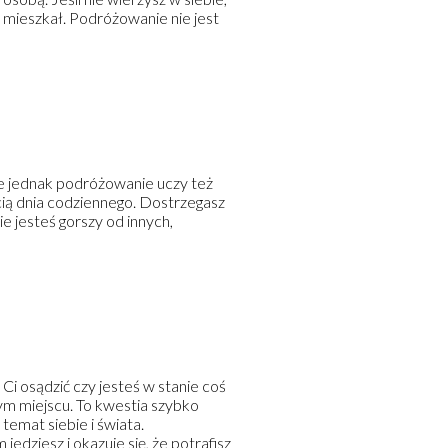
z mieszkał. Podróżowanie nie jest
nie jednak podróżowanie uczy też
ścią dnia codziennego. Dostrzegasz
ie jesteś gorszy od innych,
Ci osądzić czy jesteś w stanie coś
nym miejscu. To kwestia szybko
temat siebie i świata.
edziesz i okazuje się, że potrafisz