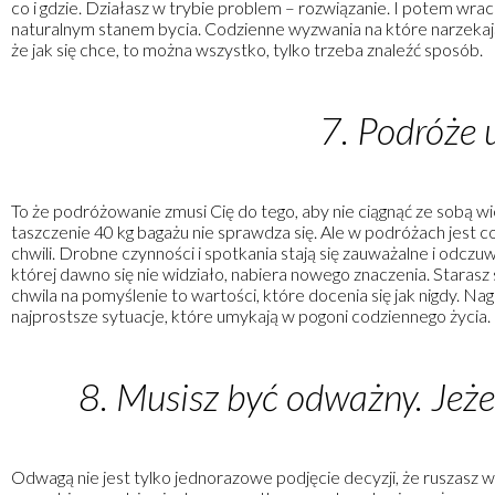
co i gdzie. Działasz w trybie problem – rozwiązanie. I potem wraca
naturalnym stanem bycia. Codzienne wyzwania na które narzekają
że jak się chce, to można wszystko, tylko trzeba znaleźć sposób.
7. Podróże
To że podróżowanie zmusi Cię do tego, aby nie ciągnąć ze sobą wi
taszczenie 40 kg bagażu nie sprawdza się. Ale w podróżach jest 
chwili. Drobne czynności i spotkania stają się zauważalne i odcz
której dawno się nie widziało, nabiera nowego znaczenia. Starasz 
chwila na pomyślenie to wartości, które docenia się jak nigdy. Na
najprostsze sytuacje, które umykają w pogoni codziennego życia.
8. Musisz być odważny. Jeżeli
Odwagą nie jest tylko jednorazowe podjęcie decyzji, że ruszasz 