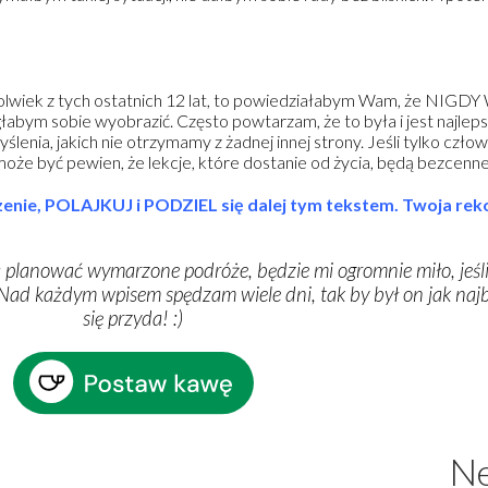
kolwiek z tych ostatnich 12 lat, to powiedziałabym Wam, że NIG
łabym sobie wyobrazić. Często powtarzam, że to była i jest najleps
enia, jakich nie otrzymamy z żadnej innej strony. Jeśli tylko człow
może być pewien, że lekcje, które dostanie od życia, będą bezcenne
aczenie, POLAJKUJ i PODZIEL się dalej tym tekstem. Twoja re
ą planować wymarzone podróże, będzie mi ogromnie miło, jeśli
ia. Nad każdym wpisem spędzam wiele dni, tak by był on jak n
się przyda!
:
)
Ne