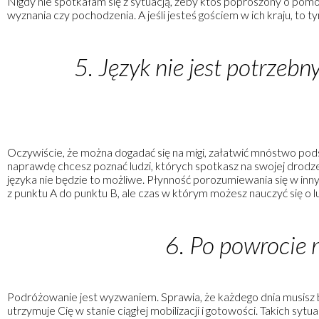
Nigdy nie spotkałam się z sytuacją, żeby ktoś poproszony o pomoc n
wyznania czy pochodzenia. A jeśli jesteś gościem w ich kraju, to ty
5. Język nie jest potrzeb
Oczywiście, że można dogadać się na migi, załatwić mnóstwo podsta
naprawdę chcesz poznać ludzi, których spotkasz na swojej drodze, 
języka nie będzie to możliwe. Płynność porozumiewania się w inny
z punktu A do punktu B, ale czas w którym możesz nauczyć się o ludz
6. Po powrocie 
Podróżowanie jest wyzwaniem. Sprawia, że każdego dnia musisz b
utrzymuje Cię w stanie ciągłej mobilizacji i gotowości. Takich sytu