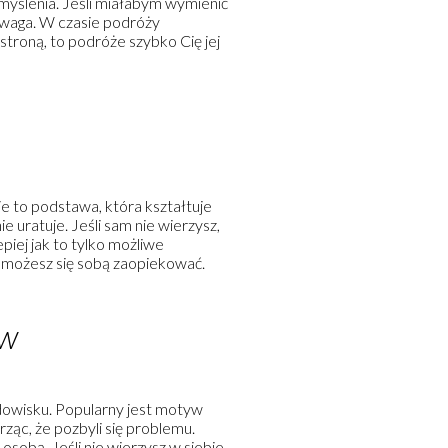
 myślenia. Jeśli miałabym wymienić
odwaga. W czasie podróży
stroną, to podróże szybko Cię jej
bie to podstawa, która kształtuje
ie uratuje. Jeśli sam nie wierzysz,
epiej jak to tylko możliwe
en możesz się sobą zaopiekować.
ów
dowisku. Popularny jest motyw
rząc, że pozbyli się problemu.
sobą. Jeśli nie wierzysz w siebie,