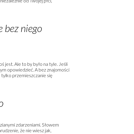
niezależnie od Twojej płci,
e bez niego
est. Ale to by było na tyle. Jeśli
o tym opowiedzieć. A bez znajomości
 tylko przemieszczanie się
o
idzianymi zdarzeniami. Słowem
rudzenie, że nie wiesz jak,