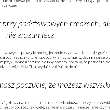
ie próbował jej udzielić. Zwykli ludzie są dobrzy i chcą Ci pomóc, 
m bardziej.
ny przy podstawowych rzeczach, al
nie zrozumiesz
wowych spraw jak: nocleg, jedzenie czy dowiedzenie się, gdzie coś j
zrozumieć ich kulturę i sposób, w jaki żyją, musisz dać im szansę 
m języku wynosi na zupełnie inny poziom i sprawia, że podróż to nie
iach więcej niż Ci się wydaje i zbliżyć się do nich.
masz poczucie, że możesz wszystk
yć gotowy na nieznane, radzić sobie z trudnościami czy nieprzew
acji jest w podróży tak wiele, że nie masz czasu na narzekanie czy ma