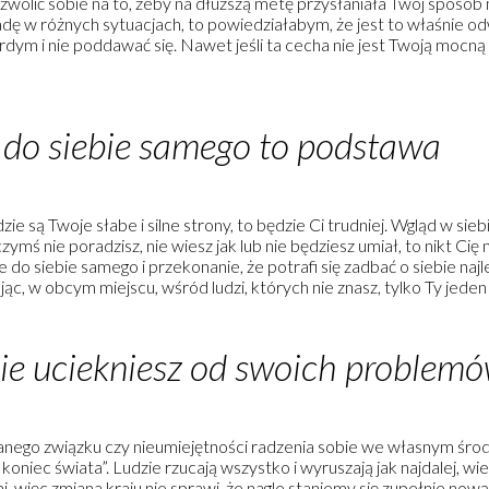
ozwolić sobie na to, żeby na dłuższą metę przysłaniała Twój sposób
radę w różnych sytuacjach, to powiedziałabym, że jest to właśnie 
rdym i nie poddawać się. Nawet jeśli ta cecha nie jest Twoją mocną 
 do siebie samego to podstawa
zie są Twoje słabe i silne strony, to będzie Ci trudniej. Wgląd w sie
ymś nie poradzisz, nie wiesz jak lub nie będziesz umiał, to nikt Cię n
ie do siebie samego i przekonanie, że potrafi się zadbać o siebie najl
ąc, w obcym miejscu, wśród ludzi, których nie znasz, tylko Ty jed
ie uciekniesz od swoich problem
danego związku czy nieumiejętności radzenia sobie we własnym śro
oniec świata”. Ludzie rzucają wszystko i wyruszają jak najdalej, wie
ęc zmiana kraju nie sprawi, że nagle staniemy się zupełnie nową o