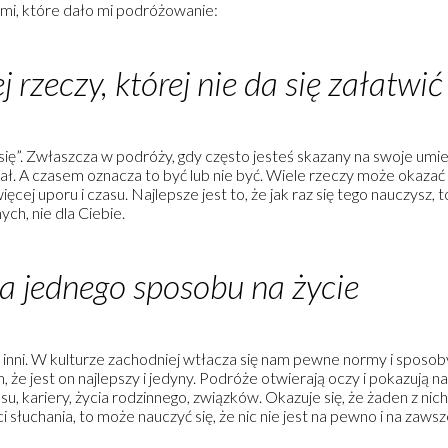
ami, które dało mi podróżowanie:
j rzeczy, której nie da się załatwić
 się”. Zwłaszcza w podróży, gdy często jesteś skazany na swoje umie
 miał. A czasem oznacza to być lub nie być. Wiele rzeczy może okazać
ęcej uporu i czasu. Najlepsze jest to, że jak raz się tego nauczysz,
ch, nie dla Ciebie.
a jednego sposobu na życie
yją inni. W kulturze zachodniej wtłacza się nam pewne normy i sposo
m, że jest on najlepszy i jedyny. Podróże otwierają oczy i pokazują n
esu, kariery, życia rodzinnego, związków. Okazuje się, że żaden z nich 
ci słuchania, to może nauczyć się, że nic nie jest na pewno i na zawsze