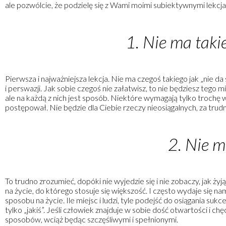
ale pozwólcie, że podzielę się z Wami moimi subiektywnymi lekcj
1. Nie ma takie
Pierwsza i najważniejsza lekcja. Nie ma czegoś takiego jak „nie da
i perswazji. Jak sobie czegoś nie załatwisz, to nie będziesz tego
ale na każdą z nich jest sposób. Niektóre wymagają tylko trochę wi
postępował. Nie będzie dla Ciebie rzeczy nieosiągalnych, za trudny
2. Nie m
To trudno zrozumieć, dopóki nie wyjedzie się i nie zobaczy, jak ż
na życie, do którego stosuje się większość. I często wydaje się na
sposobu na życie. Ile miejsc i ludzi, tyle podejść do osiągania sukc
tylko „jakiś”. Jeśli człowiek znajduje w sobie dość otwartości i chę
sposobów, wciąż będąc szczęśliwymi i spełnionymi.