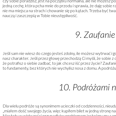
czy sobie poradzisz, jest na początku normalna, ale nie możesz p
jedną cechę, która pcha mnie do przodu i sprawia, że daję sobie 
nie ma miejsca na strach i chowanie się po kątach. Trzeba być twa
nauczą i zaszczepią w Tobie nieustępliwość.
9. Zaufanie
Jeśli sam nie wiesz do czego jesteś zdolny, ile możesz wytrwać i gd
nasz charakter. Jeśli przez głowę przechodzą Ci myśli, że sobie z cz
że potrafisz o siebie zadbać, to jak chcesz iść przez życie? Zaufan
to fundamenty, bez których nie wychylisz nosa z domu. A podróżuj
10. Podróżami n
Dla wielu podróże są synonimem ucieczki od codzienności, nieu
„miałem dość swojego życia, więc kupiłem bilet w jedną stronę na k
Niestety w większości przypadków problemem jesteśmy my sami, wi