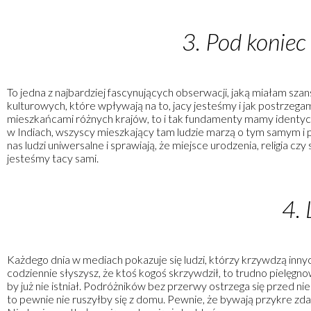
3. Pod koniec
To jedna z najbardziej fascynujących obserwacji, jaką miałam szan
kulturowych, które wpływają na to, jacy jesteśmy i jak postrze
mieszkańcami różnych krajów, to i tak fundamenty mamy identycz
w Indiach, wszyscy mieszkający tam ludzie marzą o tym samym i pr
nas ludzi uniwersalne i sprawiają, że miejsce urodzenia, religia cz
jesteśmy tacy sami.
4.
Każdego dnia w mediach pokazuje się ludzi, którzy krzywdzą innych,
codziennie słyszysz, że ktoś kogoś skrzywdził, to trudno pielęgnow
by już nie istniał. Podróżników bez przerwy ostrzega się przed ni
to pewnie nie ruszyłby się z domu. Pewnie, że bywają przykre zdar