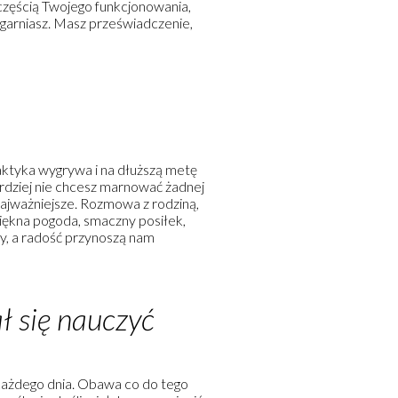
ż częścią Twojego funkcjonowania,
garniasz. Masz przeświadczenie,
raktyka wygrywa i na dłuższą metę
ardziej nie chcesz marnować żadnej
 najważniejsze. Rozmowa z rodziną,
 Piękna pogoda, smaczny posiłek,
zy, a radość przynoszą nam
ał się nauczyć
 każdego dnia. Obawa co do tego