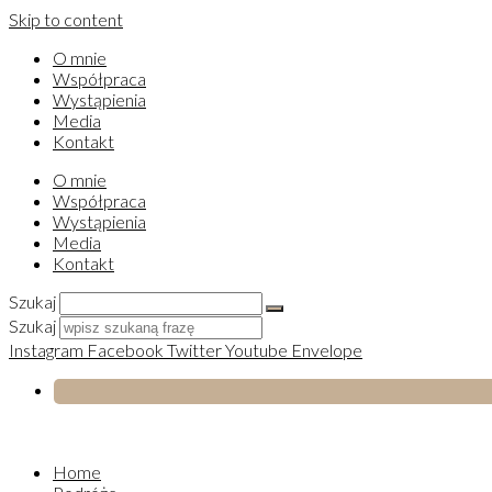
Skip to content
O mnie
Współpraca
Wystąpienia
Media
Kontakt
O mnie
Współpraca
Wystąpienia
Media
Kontakt
Szukaj
Szukaj
Instagram
Facebook
Twitter
Youtube
Envelope
Home