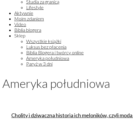
Studia za granicą
Lifestyle
Aktywnie
Moim zdaniem
Video
Biblia blogera
Sklep
Wszystkie książki
Luksus bez płacenia
Biblia Blogera i twórcy online
Ameryka południowa
Paryż w 3 dni
Ameryka południowa
Cholity i dziwaczna historia ich meloników, czyli moda