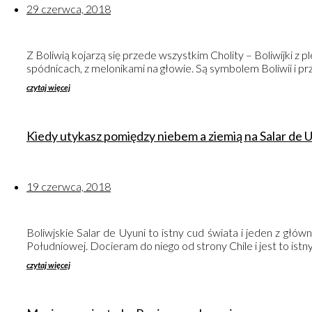
29 czerwca, 2018
Z Boliwią kojarzą się przede wszystkim Cholity – Boliwijki z
spódnicach, z melonikami na głowie. Są symbolem Boliwii i prz
czytaj więcej
Kiedy utykasz pomiędzy niebem a ziemią na Salar de U
19 czerwca, 2018
Boliwjskie Salar de Uyuni to istny cud świata i jeden z g
Południowej. Docieram do niego od strony Chile i jest to istn
czytaj więcej