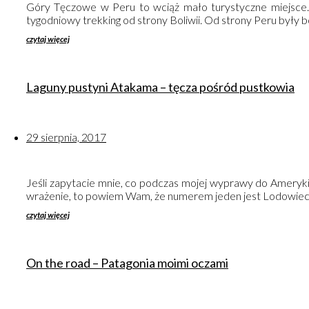
Góry Tęczowe w Peru to wciąż mało turystyczne miejsce. Je
tygodniowy trekking od strony Boliwii. Od strony Peru były
czytaj więcej
Laguny pustyni Atakama – tęcza pośród pustkowia
29 sierpnia, 2017
Jeśli zapytacie mnie, co podczas mojej wyprawy do Ameryki
wrażenie, to powiem Wam, że numerem jeden jest Lodowiec
czytaj więcej
On the road – Patagonia moimi oczami