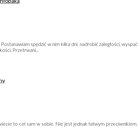
chłopaka
ostanawiam spędzić w nim kilka dni, nadrobić zaległości, wyspać
ości. Przetrwani...
lny
 świecie to cel sam w sobie. Nie jest jednak łatwym przeciwnikiem.