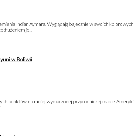
 plemienia Indian Aymara. Wyglądają bajecznie w swoich kolorowych
edłużeniem je...
yuni w Boliwii
łównych punktów na mojej wymarzonej przyrodniczej mapie Ameryki
y