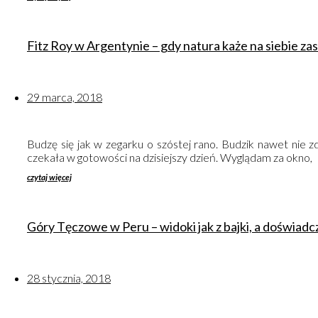
Fitz Roy w Argentynie – gdy natura każe na siebie za
29 marca, 2018
Budzę się jak w zegarku o szóstej rano. Budzik nawet nie 
czekała w gotowości na dzisiejszy dzień. Wyglądam za okno,
czytaj więcej
Góry Tęczowe w Peru – widoki jak z bajki, a doświad
28 stycznia, 2018