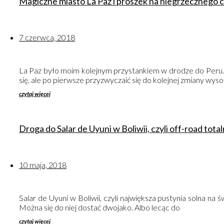
Magiczne miasto La Paz i proszek na niegrzecznego 
7 czerwca, 2018
La Paz było moim kolejnym przystankiem w drodze do Peru. P
się, ale po pierwsze przyzwyczaić się do kolejnej zmiany wysok
czytaj więcej
Droga do Salar de Uyuni w Boliwii, czyli off-road tota
10 maja, 2018
Salar de Uyuni w Boliwii, czyli największa pustynia solna na
Można się do niej dostać dwojako. Albo lecąc do
czytaj więcej