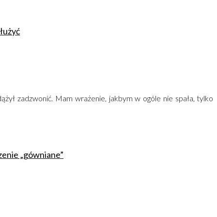
służyć
zdążył zadzwonić. Mam wrażenie, jakbym w ogóle nie spała, tylko
czenie „gówniane”