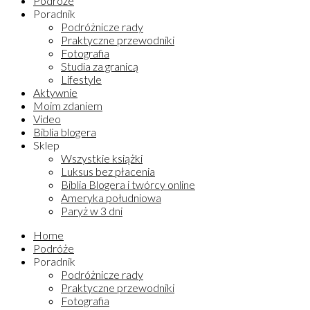
Podróże
Poradnik
Podróżnicze rady
Praktyczne przewodniki
Fotografia
Studia za granicą
Lifestyle
Aktywnie
Moim zdaniem
Video
Biblia blogera
Sklep
Wszystkie książki
Luksus bez płacenia
Biblia Blogera i twórcy online
Ameryka południowa
Paryż w 3 dni
Home
Podróże
Poradnik
Podróżnicze rady
Praktyczne przewodniki
Fotografia