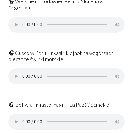
🎧 Wejście na Lodowiec Perito Moreno w
Argentynie
🎧 Cusco w Peru - inkaski klejnot na wzgórzach i
pieczone świnki morskie
🎧 Boliwia i miasto magii – La Paz (Odcinek 3)