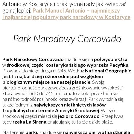
Antonio w Kostaryce i praktyczne rady jak zwiedzać
go najlepiej:
Park Manuel Antonio – najmniejszy
i najbardziej popularny park narodowy w Kostaryce
Park Narodowy Corcovado
Park Narodowy Corcovado
znajduje się na
półwyspie Osa
w
środkowej części kostarykańskiego wybrzeża Pacyfiku
.
Prowadzi do niego droga nr 245. Według
National Geographic
jest
to
najbardziej różnorodne pod względem
biologicznym miejsce na naszej planecie
. Swoją
bioróżnorodność park zawdzięcza zróżnicowaniu wysokości,
która wynosi od 0 do 745 m n.p.m
.
To z kolei przekłada się
na różnorodność roślinności oraz zwierząt. Park wyróżnia się
także jednym z
największych nietkniętych lasów
tropikalnych na terenie Ameryki Środkowej
. W jego
środkowej części mieści się
jezioro Corcovado
. Przepływa
tędy
rzeka La Sirena
, znajdują się tu także dzikie plaże.
Na terenie
parku
znajduje się
największa pierwotna dżungla