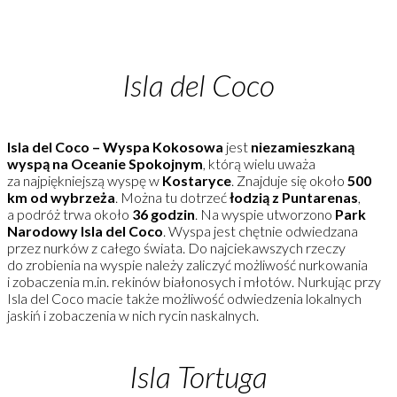
Isla del Coco
Isla del Coco – Wyspa Kokosowa
jest
niezamieszkaną
wyspą na Oceanie Spokojnym
, którą wielu uważa
za najpiękniejszą wyspę w
Kostaryce
. Znajduje się około
500
km od wybrzeża
. Można tu dotrzeć
łodzią z Puntarenas
,
a podróż trwa około
36 godzin
. Na wyspie utworzono
Park
Narodowy Isla del Coco
. Wyspa jest chętnie odwiedzana
przez nurków z całego świata. Do najciekawszych rzeczy
do zrobienia na wyspie należy zaliczyć możliwość nurkowania
i zobaczenia m.in. rekinów białonosych i młotów. Nurkując przy
Isla del Coco macie także możliwość odwiedzenia lokalnych
jaskiń i zobaczenia w nich rycin naskalnych.
Isla Tortuga