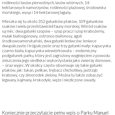
roślinności lasów pierwotnych, lasów wtórnych, 14-
hektarowych namorzynów, roślinności plażowej, środowiska
morskiego, wysp i 14-hektarowej laguny.
Mieszka się tu około 352 gatunków ptaków, 109 gatunków
ssaków i wielu przedstawicieli fauny morskiej. Wśród ssaków
są min.: dwa gatunki szopów – szop pracz i szop krabożerny,
mulak białoogonowy, ostronos białonosy, aguti
środkowoamerykański, dwa gatunki leniwców: leniwce
dwupalczaste i trójpalczaste oraz trzy gatunki małp: kapucynka
czarno-biała, kapucynka wiewiórkowata – endemiczny
podgatunek parku, który jest zagrożony wyginięciem z powodu
zniszczenia jego siedliska i wykorzystania jako zwierzę domowe,
– oraz wyjec. W okolicy często obserwuje się takie gatunki
ptaków, jak: tukan, pelikan, trębacz chichotliwy, jastrząb
krabowy, czy zimorodek zielony. Można tu także zobaczyć:
legwany, kajmany, krokodyle, węże i niezliczone owady.
Koniecznie przeczytajcie pełny wpis o Parku Manuel