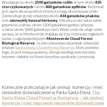
Występuje tu około
2500 gatunków roślin
, w tym około
420
storczykowatych
i około
800 gatunków epifitów
. Rezerwat
jest rajem dla wszystkich, którzy kochają obserwować ptaki.
Zamieszkuje go lub odwiedza około
434 gatunków ptaków
,
m.in.
niezwykły kwezal herbowy.
Mieszka w nim także wiele
gatunków ssaków, około 1200 gatunków gadów i płazów,
a także około 5000 gatunków ciem. Wiele osób nie zdaje sobie
sprawy, że w Monteverde znajdują się trzy rezerwaty mglistych
lasów, z najpopularniejszym
Monteverde Cloud Forest
Biological Reserve
. Ja zdecydowałam się jednak odwiedzić
właśnie
Santa Elena Cloud Forest Reserve
, który pomimo
tego, że jest mniej popularny, oferuje według mnie bardziej
intymne i dalekie od tłumu turystów spotkanie z przyrodą.
Koniecznie przeczytajcie jak ominąć komercję i mieć
niezwykłe doświadczenie w Parku Santa Elena:
The
Santa Elena Cloud Forest w Kostaryce – jak ominąć
komercję i mieć naprawdę niezwykłe doświadczenie