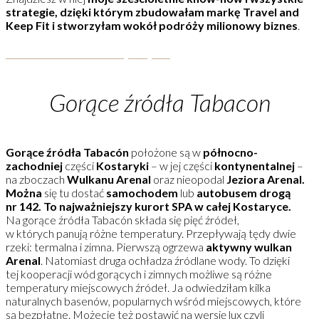
strategie, dzięki którym zbudowałam markę Travel and
Keep Fit i stworzyłam wokół podróży milionowy biznes
.
KLIKNIJ I DOWIEDZ SIĘ WIĘCEJ
Gorące źródła Tabacon
Gorące źródła Tabacón
położone są w
północno-
zachodniej
części
Kostaryki
– w jej części
kontynentalnej
–
na zboczach
Wulkanu Arenal
oraz nieopodal
Jeziora Arenal.
Można
się tu dostać
samochodem
lub
autobusem
drogą
nr 142. To najważniejszy kurort SPA w całej Kostaryce.
Na gorące źródła Tabacón składa się pięć źródeł,
w których panują różne temperatury. Przepływają tędy dwie
rzeki: termalna i zimna. Pierwszą ogrzewa
aktywny wulkan
Arenal
. Natomiast druga ochładza źródlane wody. To dzięki
tej kooperacji wód gorących i zimnych możliwe są różne
temperatury miejscowych źródeł. Ja odwiedziłam kilka
naturalnych basenów, popularnych wśród miejscowych, które
są bezpłatne. Możecie też postawić na wersję lux czyli