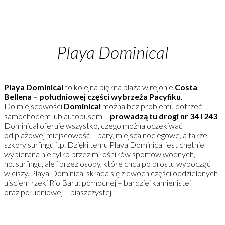
Playa Dominical
Playa Dominical
to kolejna piękna plaża w rejonie
Costa
Bellena
–
południowej części wybrzeża Pacyfiku
.
Do miejscowości
Dominical
można bez problemu dotrzeć
samochodem lub autobusem –
prowadzą tu
drogi nr 34 i 243
.
Dominical oferuje wszystko, czego można oczekiwać
od plażowej miejscowość – bary, miejsca noclegowe, a także
szkoły surfingu itp. Dzięki temu Playa Dominical jest chętnie
wybierana nie tylko przez miłośników sportów wodnych,
np. surfingu, ale i przez osoby, które chcą po prostu wypocząć
w ciszy. Playa Dominical składa się z dwóch części oddzielonych
ujściem rzeki Rio Baru: północnej – bardziej kamienistej
oraz południowej – piaszczystej.