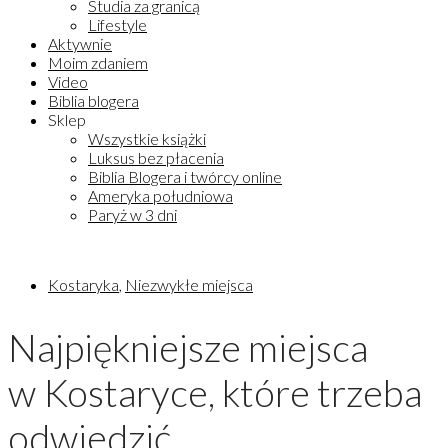
Studia za granicą
Lifestyle
Aktywnie
Moim zdaniem
Video
Biblia blogera
Sklep
Wszystkie książki
Luksus bez płacenia
Biblia Blogera i twórcy online
Ameryka południowa
Paryż w 3 dni
Kostaryka
,
Niezwykłe miejsca
Najpiękniejsze miejsca
w Kostaryce, które trzeba
odwiedzić