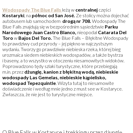
Wodospady The Blue Falls
leżą w
centralnej
części
Kostaryki
, na
północ od San Jos
é.
Ze stolicy można dojechać
autobusem lub samochodem
drogą nr 708.
Wodospady The
Blue Falls znajdują się w bezpośrednim sąsiedztwie
Parku
Narodowego Juan Castro Blanco,
nieopodal
Catarata Del
Toro
w
Bajos Del Toro.
The Blue Falls – Błękitne Wodospady
to prawdziwy cud przyrody – jej piękno w najczystszym
wydaniu. Tworzy go prawdziwie niebieska rzeka, której bieg
urozmaica siedem niebieskich wodospadów, a także bystrza
i baseny, a to wszystko w otoczeniu niesamowitych widoków.
Poprowadzono tędy szlaki turystyczne, które przebiegają
m.in. przez
dżunglę, kanion z błękitną wodą, niebieskie
wodospady Las Gemelas, niebieskie kąpielisko,
wodospad Tepezquintle
. Wizyta tutaj to niesamowite
doświadczenie i według mnie jedno z must see w Kostaryce.
Zwłaszcza, że nie jest to turystyczne miejsce.
O Blue Falls w Kostaryce i trekkingu przez dżunglę