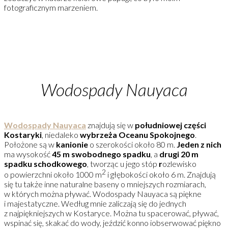
fotograficznym marzeniem.
Wodospady Nauyaca
Wodospady Nauyaca
znajdują się w
południowej części
Kostaryki
, niedaleko
wybrzeża Oceanu Spokojnego
.
Położone są w
kanionie
o szerokości około 80 m.
Jeden z nich
ma wysokość
45 m swobodnego spadku
, a
drugi 20 m
spadku schodkowego
, tworząc u jego stóp
r
ozlewisko
2
o powierzchni około 1000 m
i głębokości około 6 m. Znajdują
się tu także inne naturalne baseny o mniejszych rozmiarach,
w których można pływać. Wodospady Nauyaca są piękne
i majestatyczne. Według mnie zaliczają się do jednych
z najpiękniejszych w Kostaryce. Można tu spacerować, pływać,
wspinać się, skakać do wody, jeździć konno iobserwować piękno