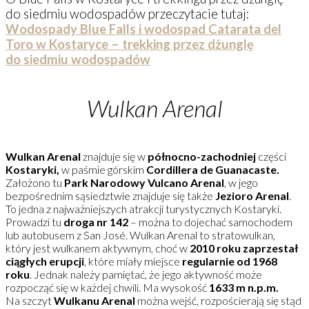
do siedmiu wodospadów przeczytacie tutaj:
Wodospady Blue Falls i wodospad Catarata del
Toro w Kostaryce – trekking przez dżunglę
do siedmiu wodospadów
Wulkan Arenal
Wulkan Arenal
znajduje się w
północno-zachodniej
części
Kostaryki,
w paśmie górskim
Cordillera de Guanacaste.
Założono tu
Park Narodowy Vulcano Arenal
, w jego
bezpośrednim sąsiedztwie znajduje się także
Jezioro Arenal
.
To jedna z najważniejszych atrakcji turystycznych Kostaryki.
Prowadzi tu
droga nr 142
– można to dojechać samochodem
lub autobusem z San José. Wulkan Arenal to stratowulkan,
który jest wulkanem aktywnym, choć w
2010 roku zaprzestał
ciągłych erupcji
, które miały miejsce
regularnie od 1968
roku
. Jednak należy pamiętać, że jego aktywność może
rozpocząć się w każdej chwili. Ma wysokość
1633 m n.p.m.
Na szczyt
Wulkanu Arenal
można wejść, rozpościerają się stąd