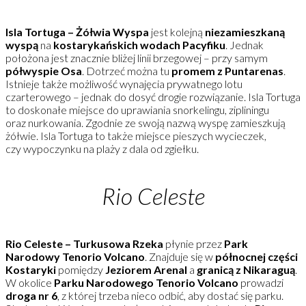
Isla Tortuga – Żółwia Wyspa
jest kolejną
niezamieszkaną
wyspą
na
kostarykańskich wodach Pacyfiku
. Jednak
położona jest znacznie bliżej linii brzegowej – przy samym
półwyspie Osa
. Dotrzeć można tu
promem z Puntarenas
.
Istnieje także możliwość wynajęcia prywatnego lotu
czarterowego – jednak do dosyć drogie rozwiązanie. Isla Tortuga
to doskonałe miejsce do uprawiania snorkelingu, zipliningu
oraz nurkowania. Zgodnie ze swoją nazwą wyspę zamieszkują
żółwie. Isla Tortuga to także miejsce pieszych wycieczek,
czy wypoczynku na plaży z dala od zgiełku.
Rio Celeste
Rio Celeste – Turkusowa Rzeka
płynie przez
Park
Narodowy Tenorio Volcano
. Znajduje się w
północnej części
Kostaryki
pomiędzy
Jeziorem Arenal
a
granicą z Nikaraguą
.
W okolice
Parku Narodowego Tenorio Volcano
prowadzi
droga nr 6
, z której trzeba nieco odbić, aby dostać się parku.