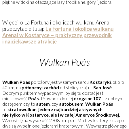
piękne widoki na otaczające lasy tropikalne, góry i jeziora.
Więcej o La Fortuna i okolicach wulkanu Arenal
przeczytacie tutaj:
La Fortuna i okolice wulkanu
Arenal w Kostaryce – praktyczny przewodnik
i najciekawsze atrakcje
Wulkan Poás
Wulkan Poás
położony jest w samym sercu
Kostaryki
, około
40 km, na
północny-zachód
od stolicy kraju –
San Jos
é
.
Dobrym punktem wypadowym, by się tu dostać jest
miejscowość
Poás.
Prowadzi do niej
droga nr 107
– z dobrym
dostępem czy to
autem
, czy
autobusem
.
Wulkan Poás
to
stratowulkan
,
jeden z najbardziej aktywnych
nie tylko w Kostaryce, ale i w całej Ameryce Środkowej.
Wznosi się na wysokość 2708 m n.p.m. Ma trzy kratery, z czego
dwa są wypełnione jeziorami kraterowymi. Wewnątrz głównego