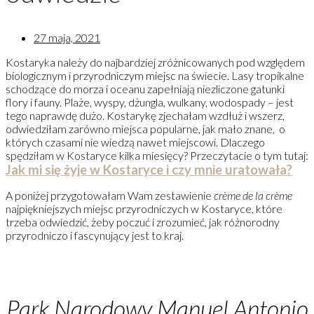
27 maja, 2021
Kostaryka należy do najbardziej zróżnicowanych pod względem
biologicznym i przyrodniczym miejsc na świecie. Lasy tropikalne
schodzące do morza i oceanu zapełniają niezliczone gatunki
flory i fauny. Plaże, wyspy, dżungla, wulkany, wodospady – jest
tego naprawdę dużo. Kostarykę zjechałam wzdłuż i wszerz,
odwiedziłam zarówno miejsca popularne, jak mało znane, o
których czasami nie wiedzą nawet miejscowi. Dlaczego
spędziłam w Kostaryce kilka miesięcy? Przeczytacie o tym tutaj:
Jak mi się żyje w Kostaryce i czy mnie uratowała?
A poniżej przygotowałam Wam zestawienie
crème de la crème
najpiękniejszych miejsc przyrodniczych w Kostaryce, które
trzeba odwiedzić, żeby poczuć i zrozumieć, jak różnorodny
przyrodniczo i fascynujący jest to kraj.
Park Narodowy Manuel Antonio