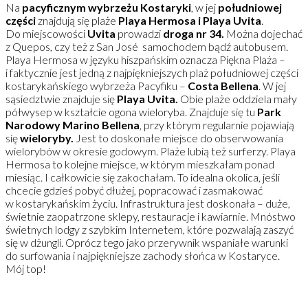
Na
pacyficznym wybrzeżu Kostaryki
, w jej
południowej
części
znajdują się plaże
Playa Hermosa i Playa Uvita
.
Do miejscowości
Uvita
prowadzi
droga nr 34.
Można dojechać
z Quepos, czy też z San José samochodem bądź autobusem.
Playa Hermosa w języku hiszpańskim oznacza Piękna Plaża –
i faktycznie jest jedną z najpiękniejszych plaż południowej części
kostarykańskiego wybrzeża Pacyfiku –
Costa Bellena
. W jej
sąsiedztwie znajduje się
Playa Uvita.
Obie plaże oddziela mały
półwysep w kształcie ogona wieloryba. Znajduje się tu
Park
Narodowy Marino Bellena
, przy którym regularnie pojawiają
się
wieloryby.
Jest to doskonałe miejsce do obserwowania
wielorybów w okresie godowym. Plaże lubią też surferzy. Playa
Hermosa to kolejne miejsce, w którym mieszkałam ponad
miesiąc. I całkowicie się zakochałam. To idealna okolica, jeśli
chcecie gdzieś pobyć dłużej, popracować i zasmakować
w kostarykańskim życiu. Infrastruktura jest doskonała – duże,
świetnie zaopatrzone sklepy, restauracje i kawiarnie. Mnóstwo
świetnych lodgy z szybkim Internetem, które pozwalają zaszyć
się w dżungli. Oprócz tego jako przerywnik wspaniałe warunki
do surfowania i najpiękniejsze zachody słońca w Kostaryce.
Mój top!