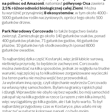
na północ od Amazonii
, natomiast
półwysep Osa
zawiera
2,5% różnorodności biologicznej całej Ziemi
. Można
tu wyróżnić przynajmniej
8 ekosystemów
, w tym około 4000–
5000 gatunków roślin naczyniowych, oprócz tego około 500
gatunków drzew.
Park Narodowy Corcovado
to także bogactwo świata
zwierząt. Zamieszkuje go około 140 gatunków ssaków, ponad
400 gatunków ptaków, 71 gatunków gadów, 46 gatunków
płazów, 10 gatunków ryb słodkowodnych i ponad 8000
gatunków owadów.
To najbardziej dzika część Kostaryki, więc jeśli lubicie surową,
nietknięta przyrodę, to będziecie zachwyceni. Corcovado
można zwiedzać na kilka sposobów, jednak ze względu na trudne
warunki, najczęściej są to kilkudniowe zorganizowane wycieczki
(na teren parku nie można wejść bez przewodnika).
Ja wybrałam inną opcję, czyli objechanie wybrzeża Corcovado
na własną rękę samochodem. Byłam na granicy rajskich plaż
i dżungli. Wprawdzie nie obyło się bez wpadki, bo mój samochód
zakopał się na kilka godzin w rzece (a razem z nim kilka innych),
więc wyciągaliśmy go kilka godzin, ale i tak było warto. To był
najbardziej przygodowy czas w Kostaryce, plus udało mi się
zobaczyć w naturze kolorowe papugi, co było moim