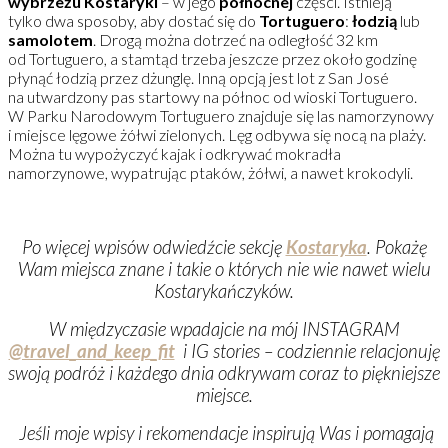
wybrzeżu Kostaryki
– w jego
północnej
części. Istnieją
tylko dwa sposoby, aby dostać się do
Tortuguero
:
łodzią
lub
samolotem
. Drogą można dotrzeć na odległość 32 km
od Tortuguero, a stamtąd trzeba jeszcze przez około godzinę
płynąć łodzią przez dżunglę. Inną opcją jest lot z San José
na utwardzony pas startowy na północ od wioski Tortuguero.
W Parku Narodowym Tortuguero znajduje się las namorzynowy
i miejsce lęgowe żółwi zielonych. Lęg odbywa się nocą na plaży.
Można tu wypożyczyć kajak i odkrywać mokradła
namorzynowe, wypatrując ptaków, żółwi, a nawet krokodyli.
Po więcej wpisów odwiedźcie sekcję
Kostaryka
. Pokażę
Wam miejsca znane i takie o których nie wie nawet wielu
Kostarykańczyków.
W międzyczasie wpadajcie na mój INSTAGRAM
@travel_and_keep_fit
i IG stories – codziennie relacjonuję
swoją podróż i każdego dnia odkrywam coraz to piękniejsze
miejsce.
Jeśli moje wpisy i rekomendacje inspirują Was i pomagają