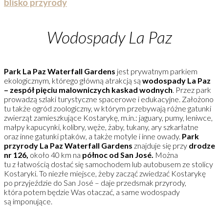
blisko przyrody
Wodospady La Paz
Park La Paz Waterfall Gardens
jest prywatnym parkiem
ekologicznym, którego główną atrakcją są
wodospady La Paz
– zespół pięciu malowniczych kaskad wodnych
. Przez park
prowadzą szlaki turystyczne spacerowe i edukacyjne. Założono
tu także ogród zoologiczny, w którym przebywają różne gatunki
zwierząt zamieszkujące Kostarykę, m.in.: jaguary, pumy, leniwce,
małpy kapucynki, kolibry, węże, żaby, tukany, ary szkarłatne
oraz inne gatunki ptaków, a także motyle i inne owady.
Park
przyrody La Paz Waterfall Gardens
znajduje się przy
drodze
nr 126,
około 40 km na
północ od San José.
Można
tu z łatwością dostać się samochodem lub autobusem ze stolicy
Kostaryki. To niezłe miejsce, żeby zacząć zwiedzać Kostarykę
po przyjeździe do San José – daje przedsmak przyrody,
która potem będzie Was otaczać, a same wodospady
są imponujące.