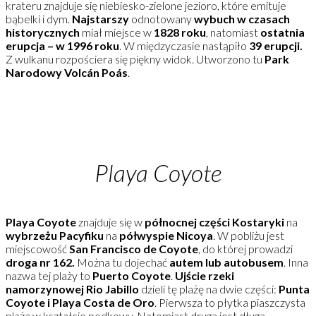
krateru znajduje się niebiesko-zielone jezioro, które emituje
bąbelki i dym.
Najstarszy
odnotowany
wybuch w czasach
historycznych
miał miejsce w
1828 roku
, natomiast
ostatnia
erupcja – w 1996 roku
. W międzyczasie nastąpiło
39 erupcji.
Z wulkanu rozpościera się piękny widok. Utworzono tu
Park
Narodowy Volcán Poás
.
Playa Coyote
Playa Coyote
znajduje się w
północnej części Kostaryki
na
wybrzeżu Pacyfiku
na
półwyspie Nicoya
. W pobliżu jest
miejscowość
San Francisco de Coyote
, do której prowadzi
droga nr 162.
Można tu dojechać
autem lub
autobusem
. Inna
nazwa tej plaży to
Puerto Coyote
.
Ujście rzeki
namorzynowej Rio Jabillo
dzieli tę plażę na dwie części:
Punta
Coyote i Playa Costa de Oro
. Pierwsza to płytka piaszczysta
plaża w kształcie podkowy. Natomiast druga jest długa,