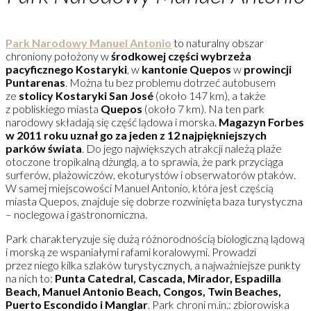
Park Narodowy Manuel Antoni
o
to naturalny obszar
chroniony położony w
środkowej części wybrzeża
pacyficznego Kostaryki
, w
kantonie Quepos
w
prowincji
Puntarenas
. Można tu bez problemu dotrzeć autobusem
ze
stolicy Kostaryki San José
(około 147 km), a także
z pobliskiego miasta
Quepos
(około 7 km). Na ten park
narodowy składają się część lądowa i morska.
Magazyn Forbes
w 2011 roku uznał go za jeden z 12 najpiękniejszych
parków świata
. Do jego największych atrakcji należą plaże
otoczone tropikalną dżunglą, a to sprawia, że park przyciąga
surferów, plażowiczów, ekoturystów i obserwatorów ptaków.
W samej miejscowości Manuel Antonio, która jest częścią
miasta Quepos, znajduje się dobrze rozwinięta baza turystyczna
– noclegowa i gastronomiczna.
Park charakteryzuje się dużą różnorodnością biologiczną lądową
i morską ze wspaniałymi rafami koralowymi. Prowadzi
przez niego kilka szlaków turystycznych, a najważniejsze punkty
na nich to:
Punta Catedral, Cascada, Mirador, Espadilla
Beach, Manuel Antonio Beach, Congos, Twin Beaches,
Puerto Escondido i Manglar
. Park chroni m.in.: zbiorowiska