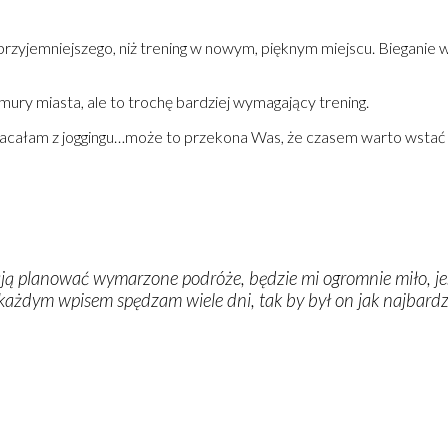
przyjemniejszego, niż trening w nowym, pięknym miejscu. Bieganie
mury miasta, ale to trochę bardziej wymagający trening.
wracałam z joggingu…może to przekona Was, że czasem warto wstać 
ją planować wymarzone podróże, będzie mi ogromnie miło, jeśli
 każdym wpisem spędzam wiele dni, tak by był on jak najbard