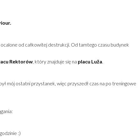
viour.
ło ocalone od całkowitej destrukcji. Od tamtego czasu budynek
łacu Rektorów
, który znajduje się na
placu Luža
.
 był mój ostatni przystanek, więc przyszedł czas na po treningowe
gania:
godzinie :)