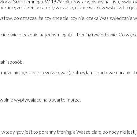
ie Morza Śródziemnego. W 1979 roku został wpisany na Listę Świa
zucie, że przeniosłam się w czasie, o parę wieków wstecz. I to jes
ystów, co oznacza, że czy chcecie, czy nie, czeka Was zwiedzanie w 
ie dwie pieczenie na jednym ogniu – trening i zwiedzanie. Co wię
aki sposób.
 mi, że nie będziecie tego żałować), założyłam sportowe ubranie i
powolnie wypływające na otwarte morze.
tedy, gdy jest to poranny trening, a Wasze ciało po nocy nie jest 