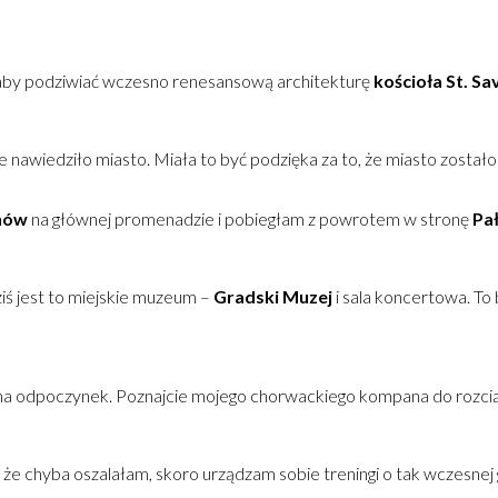
m, aby podziwiać wczesno renesansową architekturę
kościoła St. Sa
e nawiedziło miasto. Miała to być podzięka za to, że miasto zosta
anów
na głównej promenadzie i pobiegłam z powrotem w stronę
Pa
iś jest to miejskie muzeum –
Gradski Muzej
i sala koncertowa. To
ce na odpoczynek. Poznajcie mojego chorwackiego kompana do rozcią
ł, że chyba oszalałam, skoro urządzam sobie treningi o tak wczesnej 