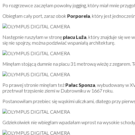
Po rozgrzewce zaczęłam powolny jogging, który miał mnie przygot
Obiegłam cały port, zaraz obok
Porporela
, który jest jednocześ
Następnie ruszyłam w stronę
placu Luža
, który znajduje się we 
się nie spojrzy, można podziwiać wspaniałą architekturę.
Minęłam stojącą dumnie na placu 31 metrową wieżę z zegarem. T
Po prawej stronie minęłam też
Pałac Sponza
, wybudowany w XVI 
przetrwał trzęsienie ziemi w Dubrowniku w 1667 roku.
Postanowiłam przebiec się wąskimi uliczkami, dlatego przy pierws
Gdziekolwiek nie wbiegłam wpadałam wprost na wysokie schody (D