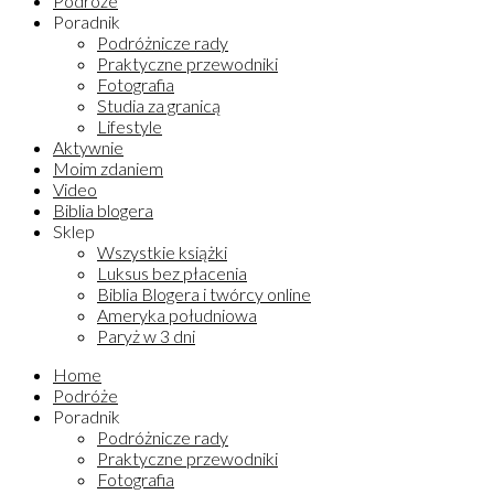
Podróże
Poradnik
Podróżnicze rady
Praktyczne przewodniki
Fotografia
Studia za granicą
Lifestyle
Aktywnie
Moim zdaniem
Video
Biblia blogera
Sklep
Wszystkie książki
Luksus bez płacenia
Biblia Blogera i twórcy online
Ameryka południowa
Paryż w 3 dni
Home
Podróże
Poradnik
Podróżnicze rady
Praktyczne przewodniki
Fotografia