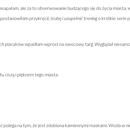
asapałam, ale za to obserwowanie budzącego się do życia miasta, w
 postanowiłam przykręcić śrubę i uzupełnić trening o krótkie ser
ch placyków wpadłam wprost na owocowy targ. Wyglądał niesamo
u ciszą i pięknem tego miasta.
ść polega na tym, że jest zdobiona kamiennymi maskami. Woda w niej