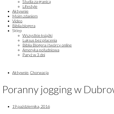
Studia za granicą
Lifestyle
Aktywnie
Moim zdaniem
Video
Biblia blogera
Sklep
Wszystkie książki
Luksus bez płacenia
Biblia Blogera i twórcy online
Ameryka południowa
Paryż w 3 dni
Aktywnie
,
Chorwacja
Poranny jogging w Dubro
19 października, 2016