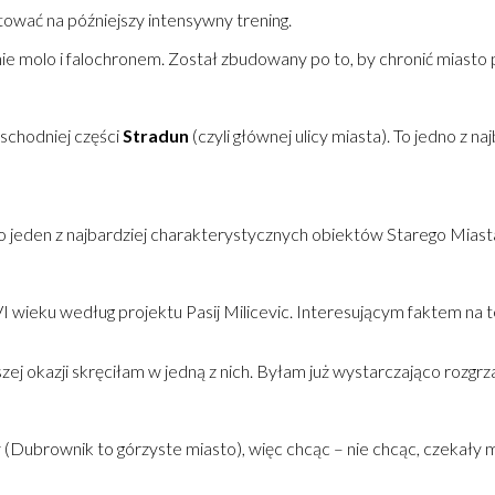
ować na późniejszy intensywny trening.
nie molo i falochronem. Został zbudowany po to, by chronić miasto 
wschodniej części
Stradun
(czyli głównej ulicy miasta). To jedno z 
o jeden z najbardziej charakterystycznych obiektów Starego Mias
wieku według projektu Pasij Milicevic. Interesującym faktem na te
zej okazji skręciłam w jedną z nich. Byłam już wystarczająco rozgr
ubrownik to górzyste miasto), więc chcąc – nie chcąc, czekały m