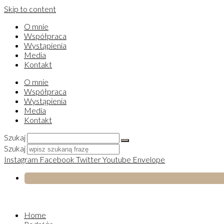
Skip to content
O mnie
Współpraca
Wystąpienia
Media
Kontakt
O mnie
Współpraca
Wystąpienia
Media
Kontakt
Szukaj
Szukaj
Instagram
Facebook
Twitter
Youtube
Envelope
Home