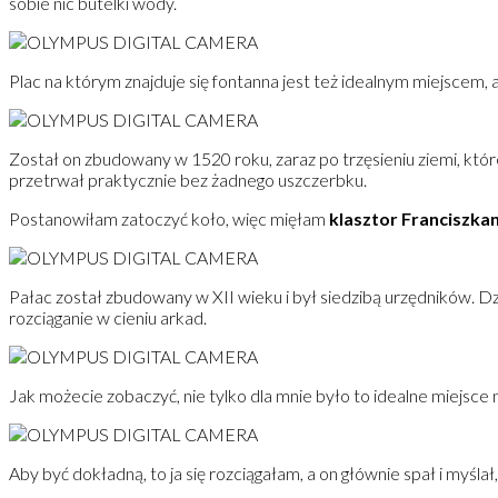
sobie nic butelki wody.
Plac na którym znajduje się fontanna jest też idealnym miejsce
Został on zbudowany w 1520 roku, zaraz po trzęsieniu ziemi, któr
przetrwał praktycznie bez żadnego uszczerbku.
Postanowiłam zatoczyć koło, więc mięłam
klasztor Franciszk
Pałac został zbudowany w XII wieku i był siedzibą urzędników. Dz
rozciąganie w cieniu arkad.
Jak możecie zobaczyć, nie tylko dla mnie było to idealne miejs
Aby być dokładną, to ja się rozciągałam, a on głównie spał i myśla