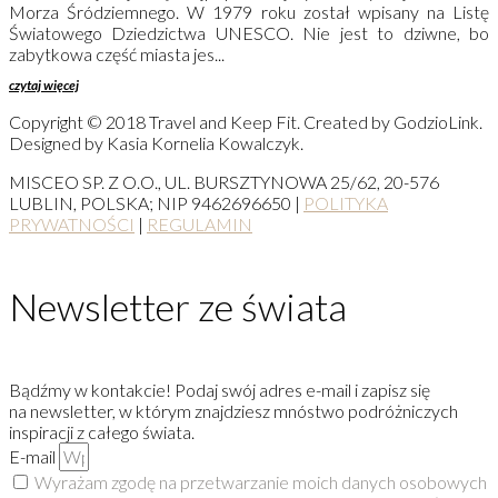
Morza Śródziemnego. W 1979 roku został wpisany na Listę
Światowego Dziedzictwa UNESCO. Nie jest to dziwne, bo
zabytkowa część miasta jes...
czytaj więcej
Copyright © 2018 Travel and Keep Fit. Created by GodzioLink.
Designed by Kasia Kornelia Kowalczyk.
MISCEO SP. Z O.O., UL. BURSZTYNOWA 25/62, 20-576
LUBLIN, POLSKA; NIP 9462696650 |
POLITYKA
PRYWATNOŚCI
|
REGULAMIN
Newsletter ze świata
Bądźmy w kontakcie! Podaj swój adres e-mail i zapisz się
na newsletter, w którym znajdziesz mnóstwo podróżniczych
inspiracji z całego świata.
E-mail
Wyrażam zgodę na przetwarzanie moich danych osobowych