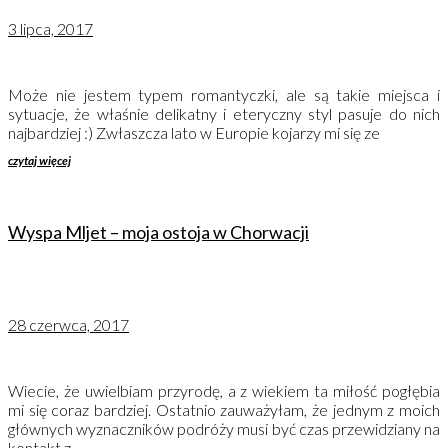
3 lipca, 2017
Może nie jestem typem romantyczki, ale są takie miejsca i
sytuacje, że właśnie delikatny i eteryczny styl pasuje do nich
najbardziej :) Zwłaszcza lato w Europie kojarzy mi się ze
czytaj więcej
Wyspa Mljet – moja ostoja w Chorwacji
28 czerwca, 2017
Wiecie, że uwielbiam przyrodę, a z wiekiem ta miłość pogłębia
mi się coraz bardziej. Ostatnio zauważyłam, że jednym z moich
głównych wyznaczników podróży musi być czas przewidziany na
kontakt z