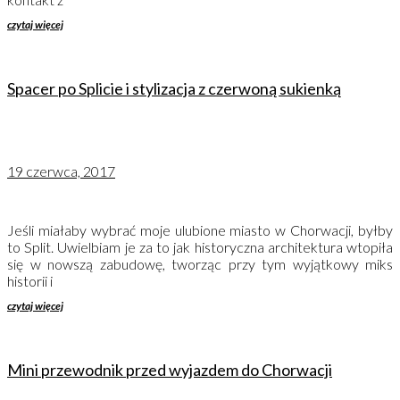
czytaj więcej
Spacer po Splicie i stylizacja z czerwoną sukienką
19 czerwca, 2017
Jeśli miałaby wybrać moje ulubione miasto w Chorwacji, byłby
to Split. Uwielbiam je za to jak historyczna architektura wtopiła
się w nowszą zabudowę, tworząc przy tym wyjątkowy miks
historii i
czytaj więcej
Mini przewodnik przed wyjazdem do Chorwacji