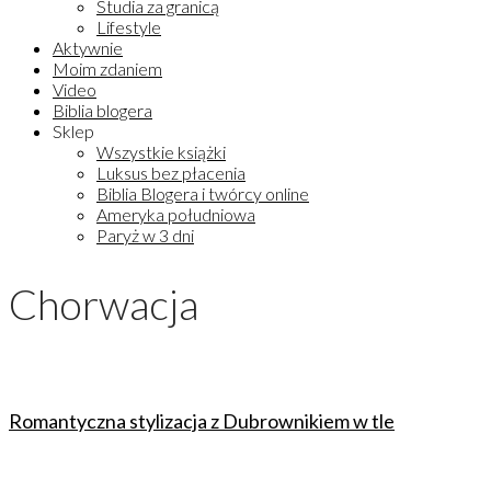
Studia za granicą
Lifestyle
Aktywnie
Moim zdaniem
Video
Biblia blogera
Sklep
Wszystkie książki
Luksus bez płacenia
Biblia Blogera i twórcy online
Ameryka południowa
Paryż w 3 dni
Chorwacja
Romantyczna stylizacja z Dubrownikiem w tle