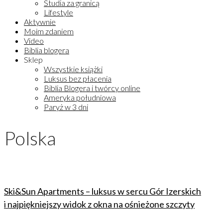
Studia za granicą
Lifestyle
Aktywnie
Moim zdaniem
Video
Biblia blogera
Sklep
Wszystkie książki
Luksus bez płacenia
Biblia Blogera i twórcy online
Ameryka południowa
Paryż w 3 dni
Polska
Ski&Sun Apartments – luksus w sercu Gór Izerskich
i najpiękniejszy widok z okna na ośnieżone szczyty