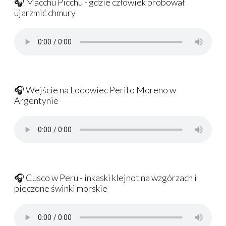
🎧 Macchu Picchu - gdzie człowiek próbował
ujarzmić chmury
🎧 Wejście na Lodowiec Perito Moreno w
Argentynie
🎧 Cusco w Peru - inkaski klejnot na wzgórzach i
pieczone świnki morskie