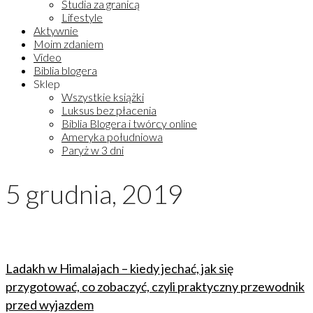
Studia za granicą
Lifestyle
Aktywnie
Moim zdaniem
Video
Biblia blogera
Sklep
Wszystkie książki
Luksus bez płacenia
Biblia Blogera i twórcy online
Ameryka południowa
Paryż w 3 dni
5 grudnia, 2019
Ladakh w Himalajach – kiedy jechać, jak się
przygotować, co zobaczyć, czyli praktyczny przewodnik
przed wyjazdem