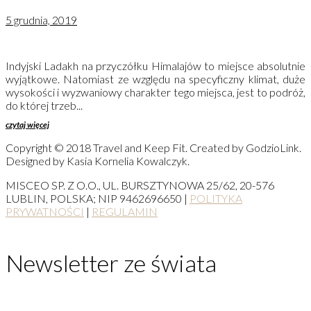
5 grudnia, 2019
Indyjski Ladakh na przyczółku Himalajów to miejsce absolutnie
wyjątkowe. Natomiast ze względu na specyficzny klimat, duże
wysokości i wyzwaniowy charakter tego miejsca, jest to podróż,
do której trzeb...
czytaj więcej
Copyright © 2018 Travel and Keep Fit. Created by GodzioLink.
Designed by Kasia Kornelia Kowalczyk.
MISCEO SP. Z O.O., UL. BURSZTYNOWA 25/62, 20-576
LUBLIN, POLSKA; NIP 9462696650 |
POLITYKA
PRYWATNOŚCI
|
REGULAMIN
Newsletter ze świata