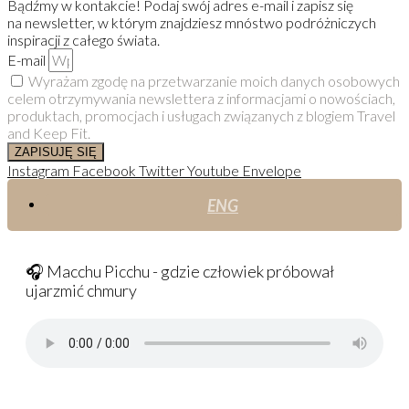
Bądźmy w kontakcie! Podaj swój adres e-mail i zapisz się
na newsletter, w którym znajdziesz mnóstwo podróżniczych
inspiracji z całego świata.
E-mail
Wyrażam zgodę na przetwarzanie moich danych osobowych
celem otrzymywania newslettera z informacjami o nowościach,
produktach, promocjach i usługach związanych z blogiem Travel
and Keep Fit.
ZAPISUJĘ SIĘ
Instagram
Facebook
Twitter
Youtube
Envelope
ENG
🎧 Macchu Picchu - gdzie człowiek próbował
ujarzmić chmury