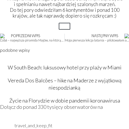
i spełnianiu nawet najbardziej szalonych marzeń.
Do tej pory odwiedziłam 6 kontynentów i ponad 100
krajów, ale tak naprawdę dopiero się rozkręcam :)
POPRZEDNI WPIS
NASTĘPNY WPIS
Cobá – najwyższa piramida Majów, na którą można się wdrapać i absurdalna psychologia tłumu
Moja pierwsza lekcja latania – pilotowałam awionetkę nad Miami!
podobne wpisy
W South Beach: luksusowy hotel przy plaży w Miami
Vereda Dos Balcões – hike na Maderze z wyjątkową
niespodzianką
Życie na Florydzie w dobie pandemii koronawirusa
Dołącz do ponad 330 tysięcy obserwatorów na
travel_and_keep_fit