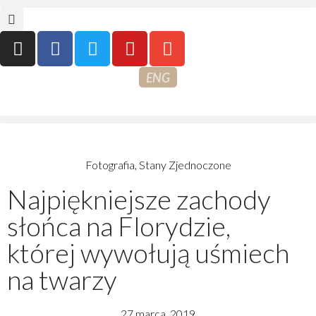
ENG
Fotografia
,
Stany Zjednoczone
Najpiękniejsze zachody
słońca na Florydzie,
której wywołują uśmiech
na twarzy
27 marca, 2019