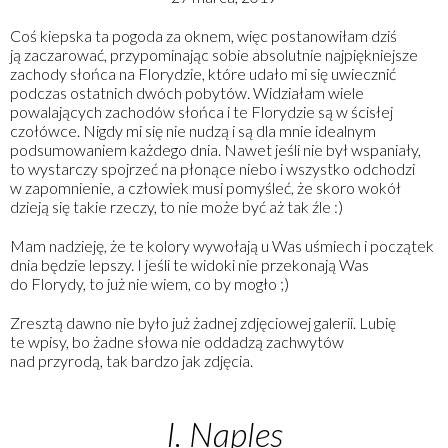
Coś kiepska ta pogoda za oknem, więc postanowiłam dziś
ją zaczarować, przypominając sobie absolutnie najpiękniejsze
zachody słońca na Florydzie, które udało mi się uwiecznić
podczas ostatnich dwóch pobytów. Widziałam wiele
powalających zachodów słońca i te Florydzie są w ścisłej
czołówce. Nigdy mi się nie nudzą i są dla mnie idealnym
podsumowaniem każdego dnia. Nawet jeśli nie był wspaniały,
to wystarczy spojrzeć na płonące niebo i wszystko odchodzi
w zapomnienie, a człowiek musi pomyśleć, że skoro wokół
dzieją się takie rzeczy, to nie może być aż tak źle :)
Mam nadzieję, że te kolory wywołają u Was uśmiech i początek
dnia będzie lepszy. I jeśli te widoki nie przekonają Was
do Florydy, to już nie wiem, co by mogło ;)
Zresztą dawno nie było już żadnej zdjęciowej galerii. Lubię
te wpisy, bo żadne słowa nie oddadzą zachwytów
nad przyrodą, tak bardzo jak zdjęcia.
I. Naples