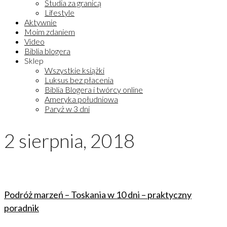
Studia za granicą
Lifestyle
Aktywnie
Moim zdaniem
Video
Biblia blogera
Sklep
Wszystkie książki
Luksus bez płacenia
Biblia Blogera i twórcy online
Ameryka południowa
Paryż w 3 dni
2 sierpnia, 2018
Podróż marzeń – Toskania w 10 dni – praktyczny
poradnik