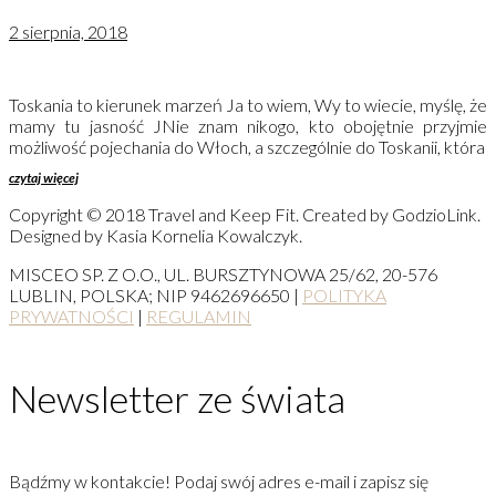
2 sierpnia, 2018
Toskania to kierunek marzeń Ja to wiem, Wy to wiecie, myślę, że
mamy tu jasność JNie znam nikogo, kto obojętnie przyjmie
możliwość pojechania do Włoch, a szczególnie do Toskanii, która
czytaj więcej
Copyright © 2018 Travel and Keep Fit. Created by GodzioLink.
Designed by Kasia Kornelia Kowalczyk.
MISCEO SP. Z O.O., UL. BURSZTYNOWA 25/62, 20-576
LUBLIN, POLSKA; NIP 9462696650 |
POLITYKA
PRYWATNOŚCI
|
REGULAMIN
Newsletter ze świata
Bądźmy w kontakcie! Podaj swój adres e-mail i zapisz się