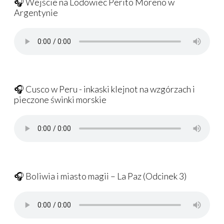
🎧 Wejście na Lodowiec Perito Moreno w
Argentynie
🎧 Cusco w Peru - inkaski klejnot na wzgórzach i
pieczone świnki morskie
🎧 Boliwia i miasto magii – La Paz (Odcinek 3)