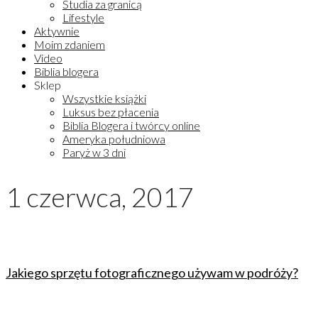
Studia za granicą
Lifestyle
Aktywnie
Moim zdaniem
Video
Biblia blogera
Sklep
Wszystkie książki
Luksus bez płacenia
Biblia Blogera i twórcy online
Ameryka południowa
Paryż w 3 dni
1 czerwca, 2017
Jakiego sprzętu fotograficznego używam w podróży?