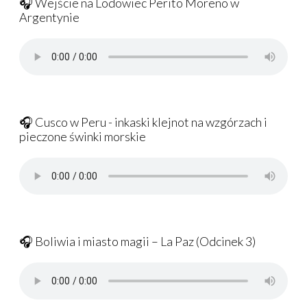
🎧 Wejście na Lodowiec Perito Moreno w
Argentynie
🎧 Cusco w Peru - inkaski klejnot na wzgórzach i
pieczone świnki morskie
🎧 Boliwia i miasto magii – La Paz (Odcinek 3)