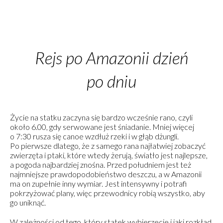
Rejs po Amazonii dzień
po dniu
Życie na statku zaczyna się bardzo wcześnie rano, czyli
około 6.00, gdy serwowane jest śniadanie. Mniej więcej
o 7:30 rusza się canoe wzdłuż rzeki i w głąb dżungli.
Po pierwsze dlatego, że z samego rana najłatwiej zobaczyć
zwierzęta i ptaki, które wtedy żerują, światło jest najlepsze,
a pogoda najbardziej znośna. Przed południem jest też
najmniejsze prawdopodobieństwo deszczu, a w Amazonii
ma on zupełnie inny wymiar. Jest intensywny i potrafi
pokrzyżować plany, więc przewodnicy robią wszystko, aby
go uniknąć.
W zależności od tego, który statek wybierzecie i jaki rozkład