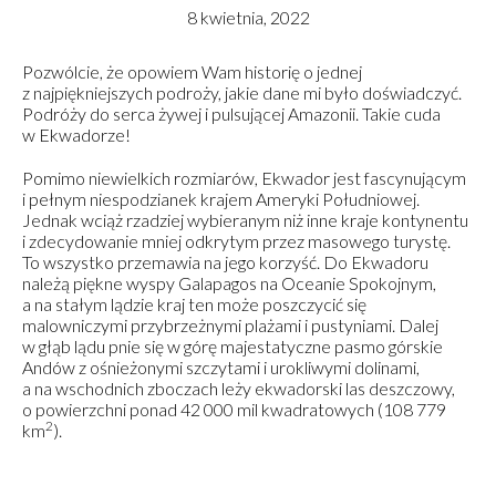
8 kwietnia, 2022
Pozwólcie, że opowiem Wam historię o jednej
z najpiękniejszych podroży, jakie dane mi było doświadczyć.
Podróży do serca żywej i pulsującej Amazonii. Takie cuda
w Ekwadorze!
Pomimo niewielkich rozmiarów, Ekwador jest fascynującym
i pełnym niespodzianek krajem Ameryki Południowej.
Jednak wciąż rzadziej wybieranym niż inne kraje kontynentu
i zdecydowanie mniej odkrytym przez masowego turystę.
To wszystko przemawia na jego korzyść. Do Ekwadoru
należą piękne wyspy Galapagos na Oceanie Spokojnym,
a na stałym lądzie kraj ten może poszczycić się
malowniczymi przybrzeżnymi plażami i pustyniami. Dalej
w głąb lądu pnie się w górę majestatyczne pasmo górskie
Andów z ośnieżonymi szczytami i urokliwymi dolinami,
a na wschodnich zboczach leży ekwadorski las deszczowy,
o powierzchni ponad 42 000 mil kwadratowych (108 779
2
km
).