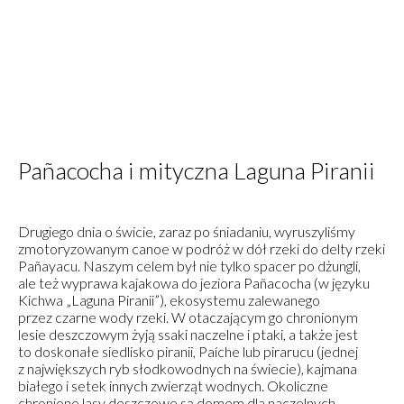
Pañacocha i mityczna Laguna Piranii
Drugiego dnia o świcie, zaraz po śniadaniu, wyruszyliśmy
zmotoryzowanym canoe w podróż w dół rzeki do delty rzeki
Pañayacu. Naszym celem był nie tylko spacer po dżungli,
ale też wyprawa kajakowa do jeziora Pañacocha (w języku
Kichwa „Laguna Piranii”), ekosystemu zalewanego
przez czarne wody rzeki. W otaczającym go chronionym
lesie deszczowym żyją ssaki naczelne i ptaki, a także jest
to doskonałe siedlisko piranii, Paíche lub pirarucu (jednej
z największych ryb słodkowodnych na świecie), kajmana
białego i setek innych zwierząt wodnych. Okoliczne
chronione lasy deszczowe są domem dla naczelnych