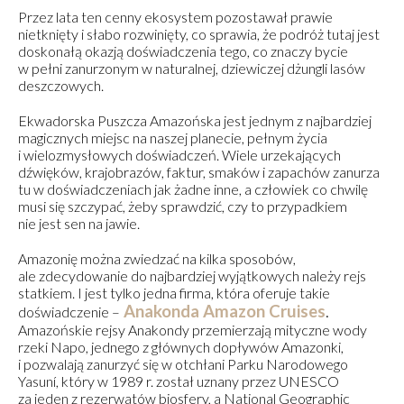
Przez lata ten cenny ekosystem pozostawał prawie
nietknięty i słabo rozwinięty, co sprawia, że podróż tutaj jest
doskonałą okazją doświadczenia tego, co znaczy bycie
w pełni zanurzonym w naturalnej, dziewiczej dżungli lasów
deszczowych.
Ekwadorska Puszcza Amazońska jest jednym z najbardziej
magicznych miejsc na naszej planecie, pełnym życia
i wielozmysłowych doświadczeń. Wiele urzekających
dźwięków, krajobrazów, faktur, smaków i zapachów zanurza
tu w doświadczeniach jak żadne inne, a człowiek co chwilę
musi się szczypać, żeby sprawdzić, czy to przypadkiem
nie jest sen na jawie.
Amazonię można zwiedzać na kilka sposobów,
ale zdecydowanie do najbardziej wyjątkowych należy rejs
statkiem. I jest tylko jedna firma, która oferuje takie
Anakonda Amazon Cruises
.
doświadczenie –
Amazońskie rejsy Anakondy przemierzają mityczne wody
rzeki Napo, jednego z głównych dopływów Amazonki,
i pozwalają zanurzyć się w otchłani Parku Narodowego
Yasuní, który w 1989 r. został uznany przez UNESCO
za jeden z rezerwatów biosfery, a National Geographic