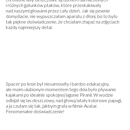
i różnych gatunków ptaków, które przeskakiwały
nad naszymi głowami przez cały dzień. Jak się pewnie
domyślacie, nie wypuszczałam aparatu z dłoni, bo to było
tak piękne doświadczenie, że chciałam złapać na zdjęciach
każdy najmniejszy detal.
Spacer po lesie był niesamowity i bardzo edukacyjny,
ale moim ulubionym momentem tego dnia było pływanie
kajakami po idealnie spokojnej lagunie Piranii. W wodzie
odbijał się las deszczowy, nad głową latały kolorowe papugi,
a ja czułam się tak, jakbym grała w filmie Avatar.
Fenomenalne doświadczenie!