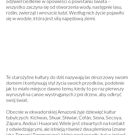
odzwierciedlenie w opowieści o powstaniu świata –
wszystko zaczyna się od stworzenia wody, następnie lasu,
roślin, zwierząt i wreszcie ludzi. Według nich życie pojawiło
się w wodzie, która jest siłą napędową ziemi.
Te starożytne kultury do dziś nazywają las deszczowy swoim
domem i kontynuują styl życia swoich przodków, podobnie
jak to miało miejsce dawno temu, kiedy to po raz pierwszy
wyruszyli na canoe wystruganych z pni drzew, aby odkryć
swój świat.
Obecnie w ekwadorskiej Amazonii żyje dziewięć kultur
tubylczych: Kichwas, Shuar, Shiwiar, Cofán, Siona, Secoya,
Zápara, Andoa i Huaorani. Wiele jest otwartych na kontakt
z odwiedzającymi, ale istnieją również dwa plemiona (znane
jako Tagaeri i Taromenane), które postanowiły żyć w izolacji