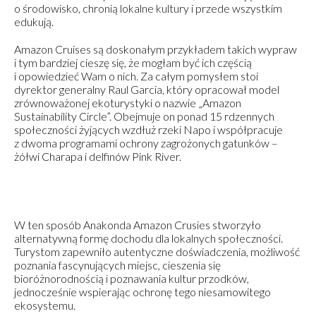
o środowisko, chronią lokalne kultury i przede wszystkim
edukują.
Amazon Cruises są doskonałym przykładem takich wypraw
i tym bardziej cieszę się, że mogłam być ich częścią
i opowiedzieć Wam o nich. Za całym pomysłem stoi
dyrektor generalny Raul Garcia, który opracował model
zrównoważonej ekoturystyki o nazwie „Amazon
Sustainability Circle”. Obejmuje on ponad 15 rdzennych
społeczności żyjących wzdłuż rzeki Napo i współpracuje
z dwoma programami ochrony zagrożonych gatunków –
żółwi Charapa i delfinów Pink River.
W ten sposób Anakonda Amazon Crusies stworzyło
alternatywną formę dochodu dla lokalnych społeczności.
Turystom zapewniło autentyczne doświadczenia, możliwość
poznania fascynujących miejsc, cieszenia się
bioróżnorodnością i poznawania kultur przodków,
jednocześnie wspierając ochronę tego niesamowitego
ekosystemu.