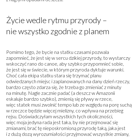
Życie wedle rytmu przyrody –
nie wszystko zgodnie z planem
Pomimo tego, że bycie na statku czasami pozwala
zapomnieć, że jest się w sercu dzikiej przyrody, to wystarczy
wskoczyć rano do canoe, aby szybko przypomnieć sobie,
że jest się w świecie, w którym przyroda dyktuje warunki.
Choć cała ekipa statku stara się trzymać planu
odwiedzanych miejsc i zaplanowanych na dany dzień rzeczy,
bardzo często zdarza się, że trzeba go zmieniać z minuty
na minutę. Nagle zacznie padać (a deszcz w Amazonii
eskaluje bardzo szybko), zmienią się pływy w rzece,
więc statek musi zwolnić tempo lub ze względu na porę suchą
w rzeczce będzie więcej mielizny, co wpływa na przebieg
rejsu. Doświadczyłam wszystkich tych okoliczności,
więc moja jedyna rada jest taka, by nie przejmować się
zmianami, brać tę nieposkromioną przyrodę taką, jaka jest
i z dużą dozą wyrozumiałości przyjmować wszystkie zmiany,