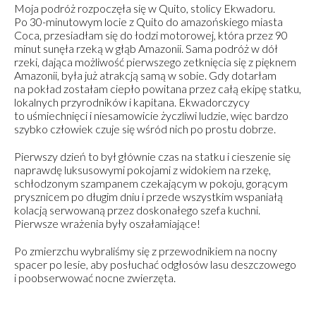
Moja podróż rozpoczęła się w Quito, stolicy Ekwadoru.
Po 30-minutowym locie z Quito do amazońskiego miasta
Coca, przesiadłam się do łodzi motorowej, która przez 90
minut sunęła rzeką w głąb Amazonii. Sama podróż w dół
rzeki, dająca możliwość pierwszego zetknięcia się z pięknem
Amazonii, była już atrakcją samą w sobie. Gdy dotarłam
na pokład zostałam ciepło powitana przez całą ekipę statku,
lokalnych przyrodników i kapitana. Ekwadorczycy
to uśmiechnięci i niesamowicie życzliwi ludzie, więc bardzo
szybko człowiek czuje się wśród nich po prostu dobrze.
Pierwszy dzień to był głównie czas na statku i cieszenie się
naprawdę luksusowymi pokojami z widokiem na rzekę,
schłodzonym szampanem czekającym w pokoju, gorącym
prysznicem po długim dniu i przede wszystkim wspaniałą
kolacją serwowaną przez doskonałego szefa kuchni.
Pierwsze wrażenia były oszałamiające!
Po zmierzchu wybraliśmy się z przewodnikiem na nocny
spacer po lesie, aby posłuchać odgłosów lasu deszczowego
i poobserwować nocne zwierzęta.