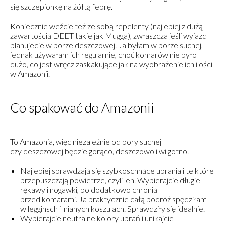
się szczepionkę na żółtą febrę.
Koniecznie weźcie też ze sobą repelenty (najlepiej z dużą
zawartością DEET takie jak Mugga), zwłaszcza jeśli wyjazd
planujecie w porze deszczowej. Ja byłam w porze suchej,
jednak używałam ich regularnie, choć komarów nie było
dużo, co jest wręcz zaskakujące jak na wyobrażenie ich ilości
w Amazonii.
Co spakować do Amazonii
To Amazonia, więc niezależnie od pory suchej
czy deszczowej będzie gorąco, deszczowo i wilgotno.
Najlepiej sprawdzają się szybkoschnące ubrania i te które
przepuszczają powietrze, czyli len. Wybierajcie długie
rękawy i nogawki, bo dodatkowo chronią
przed komarami. Ja praktycznie całą podróż spędziłam
w legginsch i lnianych koszulach. Sprawdziły się idealnie.
Wybierajcie neutralne kolory ubrań i unikajcie