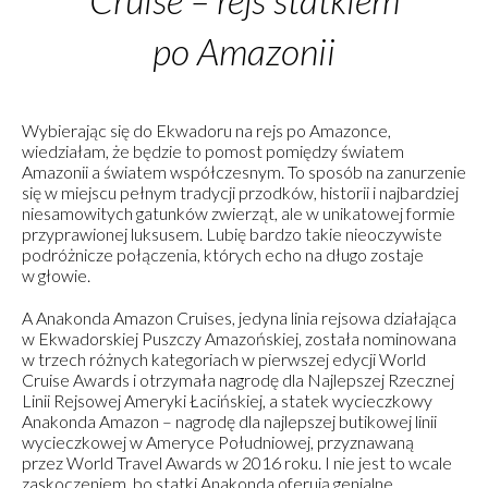
po Amazonii
Wybierając się do Ekwadoru na rejs po Amazonce,
wiedziałam, że będzie to pomost pomiędzy światem
Amazonii a światem współczesnym. To sposób na zanurzenie
się w miejscu pełnym tradycji przodków, historii i najbardziej
niesamowitych gatunków zwierząt, ale w unikatowej formie
przyprawionej luksusem. Lubię bardzo takie nieoczywiste
podróżnicze połączenia, których echo na długo zostaje
w głowie.
A Anakonda Amazon Cruises, jedyna linia rejsowa działająca
w Ekwadorskiej Puszczy Amazońskiej, została nominowana
w trzech różnych kategoriach w pierwszej edycji World
Cruise Awards i otrzymała nagrodę dla Najlepszej Rzecznej
Linii Rejsowej Ameryki Łacińskiej, a statek wycieczkowy
Anakonda Amazon – nagrodę dla najlepszej butikowej linii
wycieczkowej w Ameryce Południowej, przyznawaną
przez World Travel Awards w 2016 roku. I nie jest to wcale
zaskoczeniem, bo statki Anakonda oferują genialne