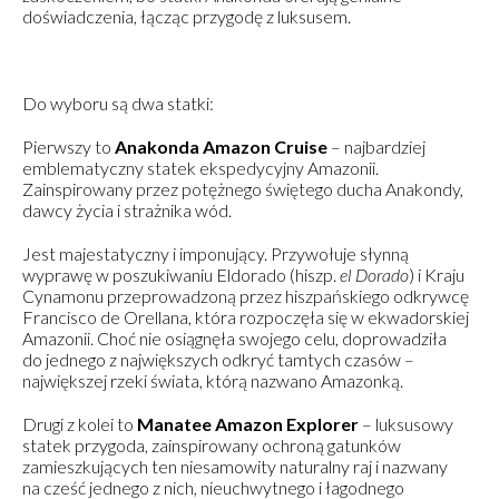
doświadczenia, łącząc przygodę z luksusem.
Do wyboru są dwa statki:
Pierwszy to
Anakonda Amazon Cruise
– najbardziej
emblematyczny statek ekspedycyjny Amazonii.
Zainspirowany przez potężnego świętego ducha Anakondy,
dawcy życia i strażnika wód.
Jest majestatyczny i imponujący. Przywołuje słynną
wyprawę w poszukiwaniu Eldorado (hiszp.
el Dorado
) i Kraju
Cynamonu przeprowadzoną przez hiszpańskiego odkrywcę
Francisco de Orellana, która rozpoczęła się w ekwadorskiej
Amazonii. Choć nie osiągnęła swojego celu, doprowadziła
do jednego z największych odkryć tamtych czasów –
największej rzeki świata, którą nazwano Amazonką.
Drugi z kolei to
Manatee Amazon Explorer
– luksusowy
statek przygoda, zainspirowany ochroną gatunków
zamieszkujących ten niesamowity naturalny raj i nazwany
na cześć jednego z nich, nieuchwytnego i łagodnego