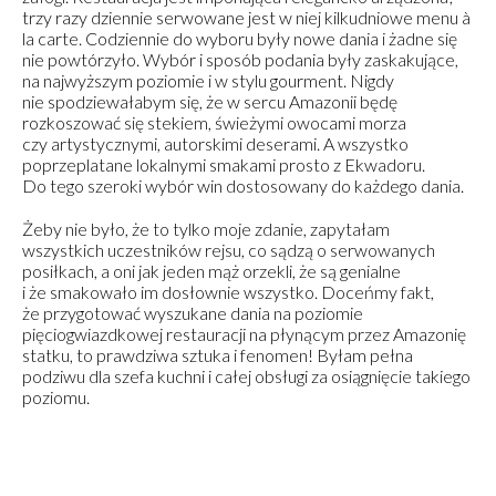
trzy razy dziennie serwowane jest w niej kilkudniowe menu à
la carte. Codziennie do wyboru były nowe dania i żadne się
nie powtórzyło. Wybór i sposób podania były zaskakujące,
na najwyższym poziomie i w stylu gourment. Nigdy
nie spodziewałabym się, że w sercu Amazonii będę
rozkoszować się stekiem, świeżymi owocami morza
czy artystycznymi, autorskimi deserami. A wszystko
poprzeplatane lokalnymi smakami prosto z Ekwadoru.
Do tego szeroki wybór win dostosowany do każdego dania.
Żeby nie było, że to tylko moje zdanie, zapytałam
wszystkich uczestników rejsu, co sądzą o serwowanych
posiłkach, a oni jak jeden mąż orzekli, że są genialne
i że smakowało im dosłownie wszystko. Doceńmy fakt,
że przygotować wyszukane dania na poziomie
pięciogwiazdkowej restauracji na płynącym przez Amazonię
statku, to prawdziwa sztuka i fenomen! Byłam pełna
podziwu dla szefa kuchni i całej obsługi za osiągnięcie takiego
poziomu.