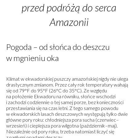
przed podróżą do serca
Amazonii
Pogoda – od słońca do deszczu
w mgnieniu oka
Klimat w ekwadorskiej puszczy amazońskiej nigdy nie ulega
drastycznym zmianom. Przez cały rok temperatury wahają
się od 79°F do 95°F (26°C do 35°C). Ze względu
na położenie Ekwadoru na równiku, słońce wschodzi
i zachodzi codziennie o tej samej porze, bez konieczności
przestawiania się na czas letni. Z tego samego powodu
w ekwadorskich lasach deszczowych występują tylko dwie
główne pory roku: chłodniejsza pora sucha (czerwiec–
wrzesień) i cieplejsza pora wilgotna (październik–maj).
Niezależnie od pory roku, trzeba natomiast liczyć się
z nagłymi opadami deszczu.