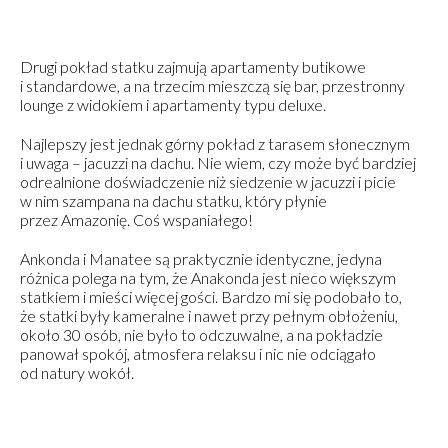
Drugi pokład statku zajmują apartamenty butikowe
i standardowe, a na trzecim mieszczą się bar, przestronny
lounge z widokiem i apartamenty typu deluxe.
Najlepszy jest jednak górny pokład z tarasem słonecznym
i uwaga – jacuzzi na dachu. Nie wiem, czy może być bardziej
odrealnione doświadczenie niż siedzenie w jacuzzi i picie
w nim szampana na dachu statku, który płynie
przez Amazonię. Coś wspaniałego!
Ankonda i Manatee są praktycznie identyczne, jedyna
różnica polega na tym, że Anakonda jest nieco większym
statkiem i mieści więcej gości. Bardzo mi się podobało to,
że statki były kameralne i nawet przy pełnym obłożeniu,
około 30 osób, nie było to odczuwalne, a na pokładzie
panował spokój, atmosfera relaksu i nic nie odciągało
od natury wokół.