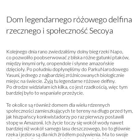
Dom legendarnego różowego delfina
rzecznego i społeczność Secoya
Kolejnego dnia rano zwiedzaliśmy dolny bieg rzeki Napo,
co pozwoliło poobserwować z bliska różne gatunki ptaków,
między innymi orły, oropendole i słynne amazońskie
dzięcioły. Po południu dopłynęliśmy do ParkuNarodowego
Yasuni, jednego z najbardziej zróżnicowanych biologicznie
miejsc na świecie. Żyją tu legendarne różowe delfiny.
Po drodze widziałam ich kilka, co jest rzadkością, więc tym
bardziej było to wspaniałe przeżycie.
Te okolice są również domem dla wielu rdzennych
społeczności zamieszkujących te tereny na długo przed tym,
jak hiszpańscy konkwistadorzy po raz pierwszy postawili
stopę w Amazonii. Ich życie toczy się wokół wody nawet
bardziej niż wokół samego lasu deszczowego, bo to głównie
rzeka i jeziora są dla nich źródłem pożywienia. Ma to swoje