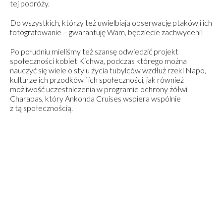
tej podróży.
Do wszystkich, którzy też uwielbiają obserwację ptaków i ich
fotografowanie – gwarantuję Wam, będziecie zachwyceni!
Po południu mieliśmy też szansę odwiedzić projekt
społeczności kobiet Kichwa, podczas którego można
nauczyć się wiele o stylu życia tubylców wzdłuż rzeki Napo,
kulturze ich przodków i ich społeczności, jak również
możliwość uczestniczenia w programie ochrony żółwi
Charapas, który Ankonda Cruises wspiera wspólnie
z tą społecznością.