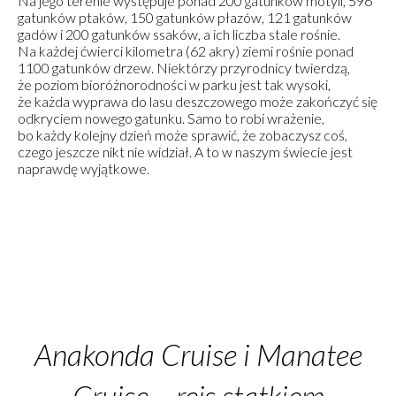
Na jego terenie występuje ponad 200 gatunków motyli, 596
gatunków ptaków, 150 gatunków płazów, 121 gatunków
gadów i 200 gatunków ssaków, a ich liczba stale rośnie.
Na każdej ćwierci kilometra (62 akry) ziemi rośnie ponad
1100 gatunków drzew. Niektórzy przyrodnicy twierdzą,
że poziom bioróżnorodności w parku jest tak wysoki,
że każda wyprawa do lasu deszczowego może zakończyć się
odkryciem nowego gatunku. Samo to robi wrażenie,
bo każdy kolejny dzień może sprawić, że zobaczysz coś,
czego jeszcze nikt nie widział. A to w naszym świecie jest
naprawdę wyjątkowe.
Anakonda Cruise i Manatee
Cruise – rejs statkiem