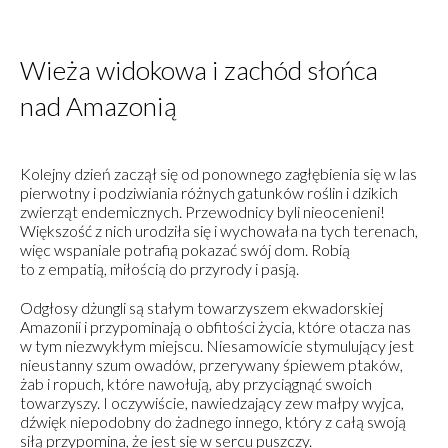
Wieża widokowa i zachód słońca
nad Amazonią
Kolejny dzień zaczął się od ponownego zagłębienia się w las
pierwotny i podziwiania różnych gatunków roślin i dzikich
zwierząt endemicznych. Przewodnicy byli nieocenieni!
Większość z nich urodziła się i wychowała na tych terenach,
więc wspaniale potrafią pokazać swój dom. Robią
to z empatią, miłością do przyrody i pasją.
Odgłosy dżungli są stałym towarzyszem ekwadorskiej
Amazonii i przypominają o obfitości życia, które otacza nas
w tym niezwykłym miejscu. Niesamowicie stymulujący jest
nieustanny szum owadów, przerywany śpiewem ptaków,
żab i ropuch, które nawołują, aby przyciągnąć swoich
towarzyszy. I oczywiście, nawiedzający zew małpy wyjca,
dźwięk niepodobny do żadnego innego, który z całą swoją
siłą przypomina, że jest się w sercu puszczy.