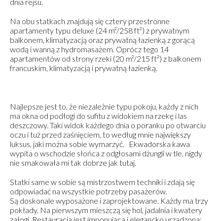
dnia rejsu.
Na obu statkach znajdują się cztery przestronne
apartamenty typu deluxe (24 m²/258 ft²) z prywatnym
balkonem, klimatyzacją oraz prywatną łazienką z gorącą
wodą i wanną z hydromasażem.
Oprócz tego 14
apartamentów od strony rzeki (20 m²/215 ft²) z balkonem
francuskim, klimatyzacją i prywatną łazienką.
Najlepsze jest to, że niezależnie typu pokoju, każdy z nich
ma okna od podłogi do sufitu z widokiem na rzekę i las
deszczowy. Taki widok każdego dnia o poranku po otwarciu
oczu i tuż przed zaśnięciem, to według mnie największy
luksus, jaki można sobie wymarzyć.
Ekwadorska kawa
wypita o wschodzie słońca z odgłosami dżungli w tle, nigdy
nie smakowała mi tak dobrze jak tutaj.
Statki same w sobie są mistrzostwem techniki i zdają się
odpowiadać na wszystkie potrzeby pasażerów.
Są doskonale wyposażone i zaprojektowane. Każdy ma trzy
pokłady. Na pierwszym mieszczą się hol, jadalnia i kwatery
załogi. Restauracja jest imponująca i elegancko urządzona;