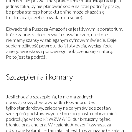
Internet, ale pozwala na sprawdzenie maila. Moja rada jest
jednak taka, by nie planować sobie na czas podróży pracy,
bo próba stałego kontaktu online może okazać się
frustrująca (przetestowałam na sobie).
Ekwadorska Puszcza Amazońska jest żywym laboratorium,
które zaprasza do przeżycia doświadczeń, na które
nie mamy szansy w zabieganym cyfrowym świecie. Daje
sobie możliwość powrotu do istoty życia, wyciągnięcia
z niego wniosków i ponownego połączenia się z naturą.
Po to jest ta podróż!
Szczepienia i komary
Jeśli chodzi o szczepienia, to nie ma żadnych
obowiązkowych w przypadku Ekwadoru. Jest
tylko standardowy, zalecany na całym świece zestaw
szczepień podstawowych, które po prostu dobrze mieć,
podróżując w tropiki: WZW A i B, dur brzuszny, tężec,
błonica oraz cholera. W regionie Amazonii (zwłaszcza
od strony Kolumbii – tam akurat jest to wymagane) – zaleca