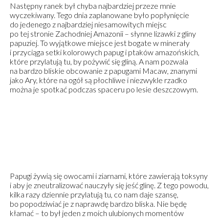
Następny ranek był chyba najbardziej przeze mnie
wyczekiwany. Tego dnia zaplanowane było popłynięcie
do jedenego z najbardziej niesamowitych miejsc
po tej stronie Zachodniej Amazonii – słynne lizawki z gliny
papuziej. To wyjątkowe miejsce jest bogate w minerały
i przyciąga setki kolorowych papug i ptaków amazońskich,
które przylatują tu, by pożywić się gliną. A nam pozwala
na bardzo bliskie obcowanie z papugami Macaw, znanymi
jako Ary, które na ogół są płochliwe i niezwykle rzadko
można je spotkać podczas spaceru po lesie deszczowym.
Papugi żywią się owocami i ziarnami, które zawierają toksyny
i aby je zneutralizować nauczyły się jeść glinę. Z tego powodu,
kilka razy dziennie przylatują tu, co nam daje szansę,
bo popodziwiać je z naprawdę bardzo bliska. Nie będę
kłamać – to był jeden z moich ulubionych momentów