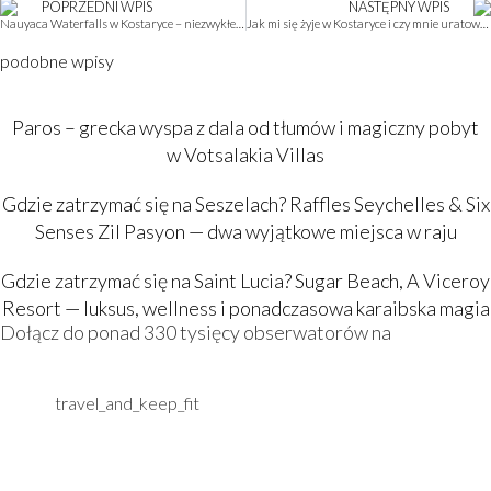
POPRZEDNI WPIS
NASTĘPNY WPIS
Nauyaca Waterfalls w Kostaryce – niezwykłe wodospady ukryte w gęstej dżungli
Jak mi się żyje w Kostaryce i czy mnie uratowała?
podobne wpisy
Paros – grecka wyspa z dala od tłumów i magiczny pobyt
w Votsalakia Villas
Gdzie zatrzymać się na Seszelach? Raffles Seychelles & Six
Senses Zil Pasyon — dwa wyjątkowe miejsca w raju
Gdzie zatrzymać się na Saint Lucia? Sugar Beach, A Viceroy
Resort — luksus, wellness i ponadczasowa karaibska magia
Dołącz do ponad 330 tysięcy obserwatorów na
travel_and_keep_fit