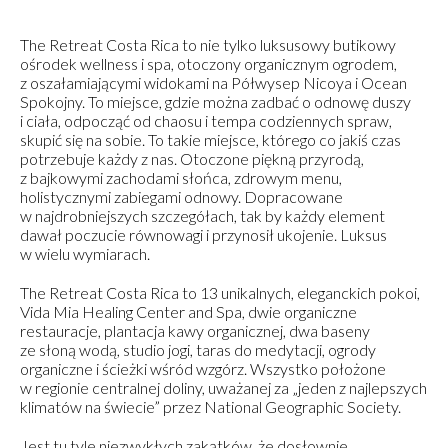
The Retreat Costa Rica to nie tylko luksusowy butikowy
ośrodek wellness i spa, otoczony organicznym ogrodem,
z oszałamiającymi widokami na Półwysep Nicoya i Ocean
Spokojny. To miejsce, gdzie można zadbać o odnowę duszy
i ciała, odpocząć od chaosu i tempa codziennych spraw,
skupić się na sobie. To takie miejsce, którego co jakiś czas
potrzebuje każdy z nas. Otoczone piękną przyrodą,
z bajkowymi zachodami słońca, zdrowym menu,
holistycznymi zabiegami odnowy. Dopracowane
w najdrobniejszych szczegółach, tak by każdy element
dawał poczucie równowagi i przynosił ukojenie.
Luksus
w wielu wymiarach.
The Retreat Costa Rica to 13 unikalnych, eleganckich pokoi,
Vida Mia Healing Center and Spa, dwie organiczne
restauracje, plantacja kawy organicznej, dwa baseny
ze słoną wodą, studio jogi, taras do medytacji, ogrody
organiczne i ścieżki wśród wzgórz. Wszystko położone
w regionie centralnej doliny, uważanej za „jeden z najlepszych
klimatów na świecie” przez National Geographic Society.
Jest tu tyle niezwykłych zakątków, że dosłownie