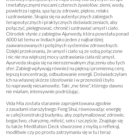
i metafizycznymi mocami czterech żywiołów: ziemi, wody,
powietrza i ognia, spa łączy zdrowie, piękno, relaks
i uzdrawianie. Skupia się na autentycznych zabiegach
terapeutycznych i praktycznych doświadczeniach, aby
połączyć, pielęgnować, chronić i uzdrawiać umysł i ciało.
Ośrodek słynie z zabiegów Ajurwedy, która powstała ponad
6000 lat temu w Indiach jako jeden z najbardziej
zaawansowanych i potężnych systemów zdrowotnych.
Dzięki przekonaniu, że umysł i ciało są ze sobą połączone
i nic nie ma większej mocy uzdrawiania ciała niż umysł,
Ayurveda skupia się na nierozerwalnym złączeniu obu tych
sfer. Zabiegi wpływają również na piękną i promienną cerę,
lepszą koncentrację, odbudowanie energii. Doświadczyłam
ich na własnej skórze (dosłownie i w przenośni) i było
to naprawdę niesamowite. Taki „me time”, którego dawno
nie miałam, intensywnie podróżując.
Vida Mia została starannie zaprojektowana zgodnie
z zasadami starożytnego Feng Shui, równoważąc energię
w całej konstrukcji budynku, aby zoptymalizować zdrowie,
bogactwo, charyzmę, miłość, seks i szczęście. Znajduje się
tu także Meditation Deck stworzone z myślą o refleksji,
modlitwie czy po prostu zatrzymaniu się w tu i teraz