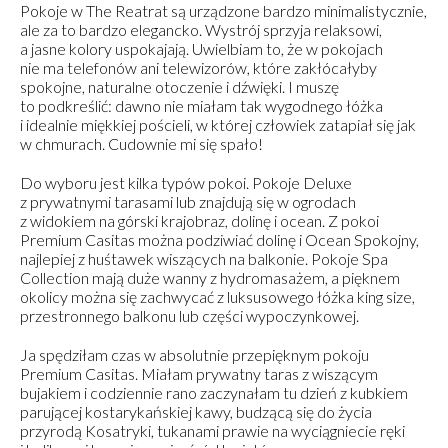
Pokoje w The Reatrat są urządzone bardzo minimalistycznie,
ale za to bardzo elegancko. Wystrój sprzyja relaksowi,
a jasne kolory uspokajają. Uwielbiam to, że w pokojach
nie ma telefonów ani telewizorów, które zakłócałyby
spokojne, naturalne otoczenie i dźwięki. I muszę
to podkreślić: dawno nie miałam tak wygodnego łóżka
i idealnie miękkiej pościeli, w której człowiek zatapiał się jak
w chmurach. Cudownie mi się spało!
Do wyboru jest kilka typów pokoi. Pokoje Deluxe
z prywatnymi tarasami lub znajdują się w ogrodach
z widokiem na górski krajobraz, dolinę i ocean. Z pokoi
Premium Casitas można podziwiać dolinę i Ocean Spokojny,
najlepiej z huśtawek wiszących na balkonie. Pokoje Spa
Collection mają duże wanny z hydromasażem, a pięknem
okolicy można się zachwycać z luksusowego łóżka king size,
przestronnego balkonu lub części wypoczynkowej.
Ja spędziłam czas w absolutnie przepięknym pokoju
Premium Casitas. Miałam prywatny taras z wiszącym
bujakiem i codziennie rano zaczynałam tu dzień z kubkiem
parującej kostarykańskiej kawy, budzącą się do życia
przyrodą Kosatryki, tukanami prawie na wyciągniecie ręki