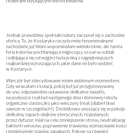
i kolibrami buszującymi wśród kwiatów.
Jednak prawdziwy spektakl natury zaczynał się o zachodzie
słońca. To, że Kostaryka raczyła mnie fenomenalnymi
zachodami, już Wam wspominałam wielokrotnie, ale tamta
feria kolorów pochłaniająca migoczący ocean w oddali
i odbijająca się od wzgórz była jedną z najpiękniejszych
i najbardziej wzruszających, jakie dane mi było widzieć
w Kostaryce.
Wieczór był zdecydowanie moim ulubionym momentem.
Gdy wracałam z kolacji, pokój był już przygotowywany
do snu: odpowiednio ustawione delikatne światło,
na poduszce rozkład następnego dnia i domowej roboty
organiczne ciasteczko jako wieczory treat (diabeł tkwi
zawsze w szczegółach!). Dodatkowo unoszący się w pokoju
delikatny zapach olejków eterycznych, rozpylanych
przez dyfuzor, miał na celu zmniejszenie stresu, neutralizację
bakterii i wirusów, poprawienie trawienia, wzmacnianie kości
i zmniejszenie stanów zapalnych. Pokoje są również