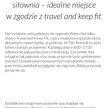
siłownia – idealne miejsce
w zgodzie z travel and keep fit
Nie byłabym sobą, gdybym nie napisała Wam choć kilku
słów o Travel and Keep Fit, czyli o mojej koncepcji do bycia
aktywnym, nawet będąc w podróży. W The Retreat to było
łatwe i bardzo przyjemne. Każdego dnia o 8.00 i 17.00
odbywa się joga połączona z medytacją. Zaczynnie dnia
od jogi w tak pięknym otoczeniu przyrody było spełnieniem
marzeń. Dodatkowym bonusem był mieszkaniec hotelu –
paw, który uwielbiał przyglądać się zajęciom. Bliżej przyrody
już się nie da.
Dodatkowo na górnym poziomie spa znajduje się
klimatyzowana siłownia, w której codziennie wieczorem