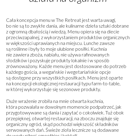
Cała koncepcja menu w The Retreat jest warta uwagi,
bo nie są to zwykłe dania, ale kulinarne dzieła sztuki dobrane
z ogromną dbałością i wiedzą. Menu opiera się na diecie
przeciwzapalnej, z wykorzystaniem produktów organicznych
w większości uprawianych na miejscu. Lunche zawsze
są roślinne i były to moje ulubione posiłki. Kuchnia
nie zawiera zboża, nabiału, nie używa rafinowanych
słodzików i pozyskuje produkty lokalnie i w sposób
zrównoważony. Każde menu jest dostosowane do potrzeb
każdego gościa, a wegańskie i wegetariańskie opcje
są dostępne przy wszystkich posiłkach. Menu jest oparte
na koncepcji ekologicznej restauracji typu farm-to-table,
w której wykorzystuje się sezonowe produkty.
Duże wrażenie zrobiła na mnie otwarta kuchnia,
która pozwalała w dowolnym momencie podpatrzeć, jak
przygotowywane są dania i zapytać o cokolwiek. Tuż obok
przepięknej, otwartej restauracji, na zboczu znajduje się
organiczny ogród, skąd pochodzi większość składników
serwowanych dań. Świeże zioła lecznicze są dodawane
do wody pitnej, smoothies i koktajli.