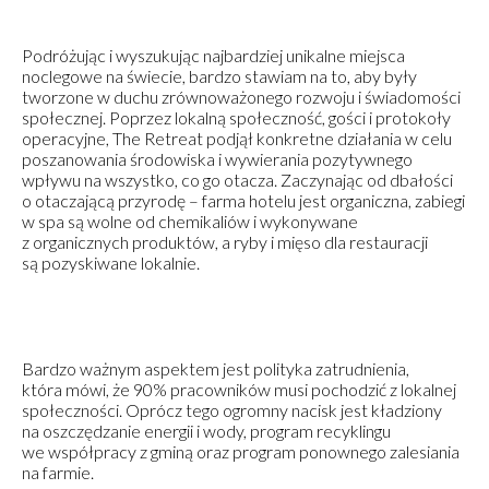
Podróżując i wyszukując najbardziej unikalne miejsca
noclegowe na świecie, bardzo stawiam na to, aby były
tworzone w duchu zrównoważonego rozwoju i świadomości
społecznej. Poprzez lokalną społeczność, gości i protokoły
operacyjne, The Retreat podjął konkretne działania w celu
poszanowania środowiska i wywierania pozytywnego
wpływu na wszystko, co go otacza. Zaczynając od dbałości
o otaczającą przyrodę – farma hotelu jest organiczna, zabiegi
w spa są wolne od chemikaliów i wykonywane
z organicznych produktów, a ryby i mięso dla restauracji
są pozyskiwane lokalnie.
Bardzo ważnym aspektem jest polityka zatrudnienia,
która mówi, że 90% pracowników musi pochodzić z lokalnej
społeczności. Oprócz tego ogromny nacisk jest kładziony
na oszczędzanie energii i wody, program recyklingu
we współpracy z gminą oraz program ponownego zalesiania
na farmie.