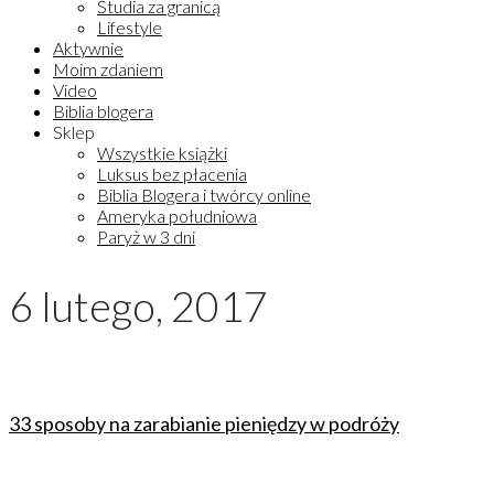
Studia za granicą
Lifestyle
Aktywnie
Moim zdaniem
Video
Biblia blogera
Sklep
Wszystkie książki
Luksus bez płacenia
Biblia Blogera i twórcy online
Ameryka południowa
Paryż w 3 dni
6 lutego, 2017
33 sposoby na zarabianie pieniędzy w podróży