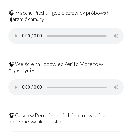
🎧 Macchu Picchu - gdzie człowiek próbował
ujarzmić chmury
🎧 Wejście na Lodowiec Perito Moreno w
Argentynie
🎧 Cusco w Peru - inkaski klejnot na wzgórzach i
pieczone świnki morskie