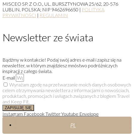
MISCEO SP. Z O.O., UL. BURSZTYNOWA 25/62, 20-576
LUBLIN, POLSKA; NIP 9462696650 |
POLITYKA
PRYWATNOŚCI
|
REGULAMIN
Newsletter ze świata
Bądźmy w kontakcie! Podaj swój adres e-mail i zapisz się na
newsletter, w którym znajdziesz mnóstwo podróżniczych
inspiracji z całego świata.
E-mail
Wyrażam zgodę na przetwarzanie moich danych osobowych
celem otrzymywania newslettera z informacjami o nowościach,
produktach, promocjach i usługach związanych z blogiem Travel
and Keep Fit.
ZAPISUJĘ SIĘ
Instagram
Facebook
Twitter
Youtube
Envelope
PL