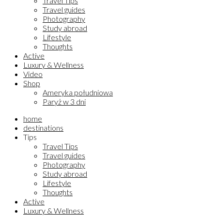
Travel Tips
Travel guides
Photography
Study abroad
Lifestyle
Thoughts
Active
Luxury & Wellness
Video
Shop
Ameryka południowa
Paryż w 3 dni
home
destinations
Tips
Travel Tips
Travel guides
Photography
Study abroad
Lifestyle
Thoughts
Active
Luxury & Wellness