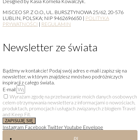
Designed by Kasia Kornelia Kowalczyk.
MISCEO SP. Z O.O., UL. BURSZTYNOWA 25/62, 20-576
LUBLIN, POLSKA; NIP 9462696650 |
POLITYKA
PRYWATNOŚCI
|
REGULAMIN
Newsletter ze świata
Bądźmy w kontakcie! Podaj swój adres e-mail i zapisz się na
newsletter, w którym znajdziesz mnóstwo podróżniczych
inspiracji z całego świata.
E-mail
Wyrażam zgodę na przetwarzanie moich danych osobowych
celem otrzymywania newslettera z informacjami o nowościach,
produktach, promocjach i usługach związanych z blogiem Travel
and Keep Fit.
ZAPISUJĘ SIĘ
Instagram
Facebook
Twitter
Youtube
Envelope
PL