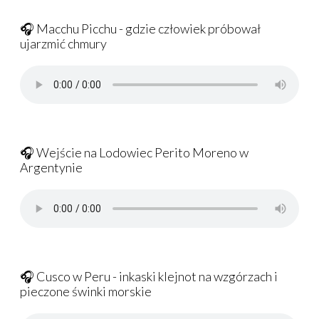
🎧 Macchu Picchu - gdzie człowiek próbował
ujarzmić chmury
🎧 Wejście na Lodowiec Perito Moreno w
Argentynie
🎧 Cusco w Peru - inkaski klejnot na wzgórzach i
pieczone świnki morskie