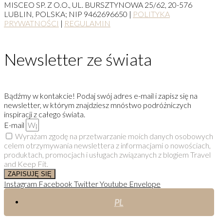
MISCEO SP. Z O.O., UL. BURSZTYNOWA 25/62, 20-576
LUBLIN, POLSKA; NIP 9462696650 |
POLITYKA
PRYWATNOŚCI
|
REGULAMIN
Newsletter ze świata
Bądźmy w kontakcie! Podaj swój adres e-mail i zapisz się na
newsletter, w którym znajdziesz mnóstwo podróżniczych
inspiracji z całego świata.
E-mail
Wyrażam zgodę na przetwarzanie moich danych osobowych
celem otrzymywania newslettera z informacjami o nowościach,
produktach, promocjach i usługach związanych z blogiem Travel
and Keep Fit.
ZAPISUJĘ SIĘ
Instagram
Facebook
Twitter
Youtube
Envelope
PL