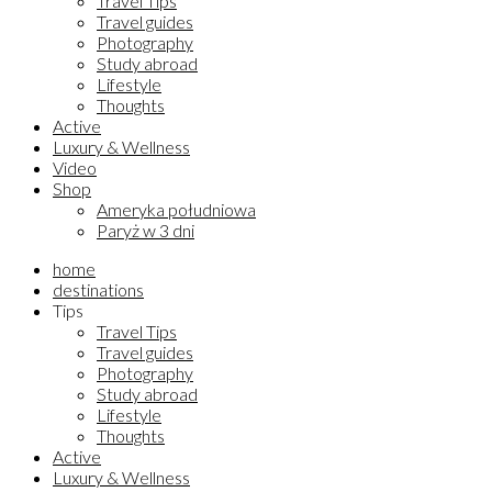
Travel Tips
Travel guides
Photography
Study abroad
Lifestyle
Thoughts
Active
Luxury & Wellness
Video
Shop
Ameryka południowa
Paryż w 3 dni
home
destinations
Tips
Travel Tips
Travel guides
Photography
Study abroad
Lifestyle
Thoughts
Active
Luxury & Wellness