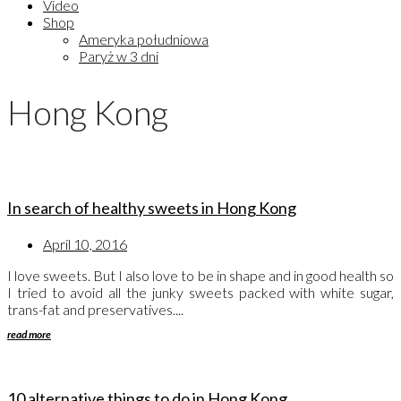
Video
Shop
Ameryka południowa
Paryż w 3 dni
Hong Kong
In search of healthy sweets in Hong Kong
April 10, 2016
I love sweets. But I also love to be in shape and in good health so
I tried to avoid all the junky sweets packed with white sugar,
trans-fat and preservatives....
read more
10 alternative things to do in Hong Kong